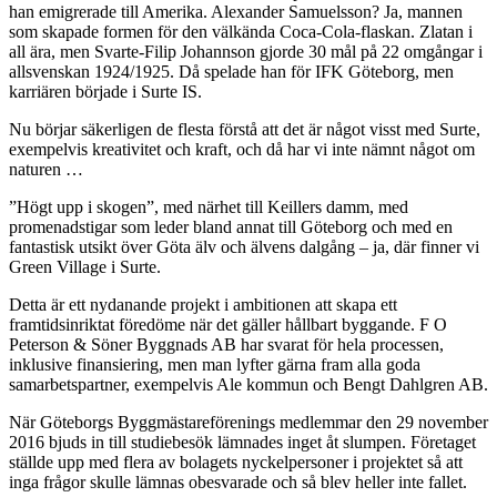
han emigrerade till Amerika. Alexander Samuelsson? Ja, mannen
som skapade formen för den välkända Coca-Cola-flaskan. Zlatan i
all ära, men Svarte-Filip Johannson gjorde 30 mål på 22 omgångar i
allsvenskan 1924/1925. Då spelade han för IFK Göteborg, men
karriären började i Surte IS.
Nu börjar säkerligen de flesta förstå att det är något visst med Surte,
exempelvis kreativitet och kraft, och då har vi inte nämnt något om
naturen …
”Högt upp i skogen”, med närhet till Keillers damm, med
promenadstigar som leder bland annat till Göteborg och med en
fantastisk utsikt över Göta älv och älvens dalgång – ja, där finner vi
Green Village i Surte.
Detta är ett nydanande projekt i ambitionen att skapa ett
framtidsinriktat föredöme när det gäller hållbart byggande. F O
Peterson & Söner Byggnads AB har svarat för hela processen,
inklusive finansiering, men man lyfter gärna fram alla goda
samarbetspartner, exempelvis Ale kommun och Bengt Dahlgren AB.
När Göteborgs Byggmästareförenings medlemmar den 29 november
2016 bjuds in till studiebesök lämnades inget åt slumpen. Företaget
ställde upp med flera av bolagets nyckelpersoner i projektet så att
inga frågor skulle lämnas obesvarade och så blev heller inte fallet.