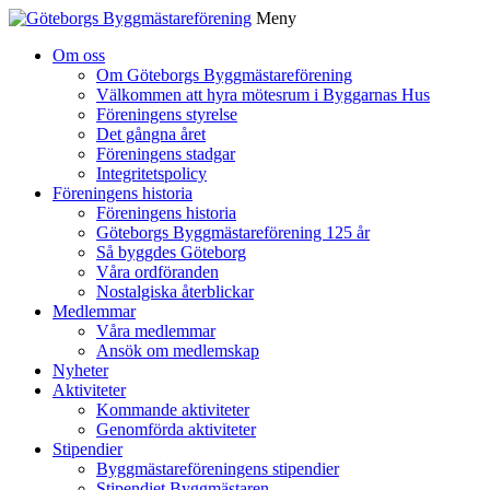
Meny
Gå
Om oss
vidare
Om Göteborgs Byggmästareförening
till
Välkommen att hyra mötesrum i Byggarnas Hus
innehåll
Föreningens styrelse
Det gångna året
Föreningens stadgar
Integritetspolicy
Föreningens historia
Föreningens historia
Göteborgs Byggmästareförening 125 år
Så byggdes Göteborg
Våra ordföranden
Nostalgiska återblickar
Medlemmar
Våra medlemmar
Ansök om medlemskap
Nyheter
Aktiviteter
Kommande aktiviteter
Genomförda aktiviteter
Stipendier
Byggmästareföreningens stipendier
Stipendiet Byggmästaren