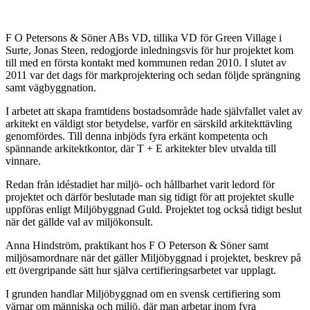
F O Petersons & Söner ABs VD, tillika VD för Green Village i
Surte, Jonas Steen, redogjorde inledningsvis för hur projektet kom
till med en första kontakt med kommunen redan 2010. I slutet av
2011 var det dags för markprojektering och sedan följde sprängning
samt vägbyggnation.
I arbetet att skapa framtidens bostadsområde hade självfallet valet av
arkitekt en väldigt stor betydelse, varför en särskild arkitekttävling
genomfördes. Till denna inbjöds fyra erkänt kompetenta och
spännande arkitektkontor, där T + E arkitekter blev utvalda till
vinnare.
Redan från idéstadiet har miljö- och hållbarhet varit ledord för
projektet och därför beslutade man sig tidigt för att projektet skulle
uppföras enligt Miljöbyggnad Guld. Projektet tog också tidigt beslut
när det gällde val av miljökonsult.
Anna Hindström, praktikant hos F O Peterson & Söner samt
miljösamordnare när det gäller Miljöbyggnad i projektet, beskrev på
ett övergripande sätt hur själva certifieringsarbetet var upplagt.
I grunden handlar Miljöbyggnad om en svensk certifiering som
värnar om människa och miljö, där man arbetar inom fyra