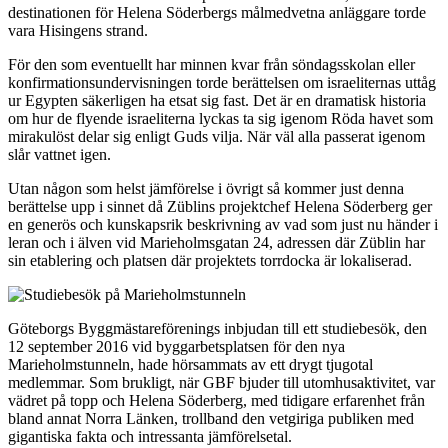
destinationen för Helena Söderbergs målmedvetna anläggare torde
vara Hisingens strand.
För den som eventuellt har minnen kvar från söndagsskolan eller
konfirmationsundervisningen torde berättelsen om israeliternas uttåg
ur Egypten säkerligen ha etsat sig fast. Det är en dramatisk historia
om hur de flyende israeliterna lyckas ta sig igenom Röda havet som
mirakulöst delar sig enligt Guds vilja. När väl alla passerat igenom
slår vattnet igen.
Utan någon som helst jämförelse i övrigt så kommer just denna
berättelse upp i sinnet då Züblins projektchef Helena Söderberg ger
en generös och kunskapsrik beskrivning av vad som just nu händer i
leran och i älven vid Marieholmsgatan 24, adressen där Züblin har
sin etablering och platsen där projektets torrdocka är lokaliserad.
Göteborgs Byggmästareförenings inbjudan till ett studiebesök, den
12 september 2016 vid byggarbetsplatsen för den nya
Marieholmstunneln, hade hörsammats av ett drygt tjugotal
medlemmar. Som brukligt, när GBF bjuder till utomhusaktivitet, var
vädret på topp och Helena Söderberg, med tidigare erfarenhet från
bland annat Norra Länken, trollband den vetgiriga publiken med
gigantiska fakta och intressanta jämförelsetal.