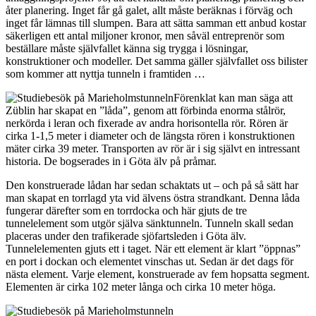
åter planering. Inget får gå galet, allt måste beräknas i förväg och
inget får lämnas till slumpen. Bara att sätta samman ett anbud kostar
säkerligen ett antal miljoner kronor, men såväl entreprenör som
beställare måste självfallet känna sig trygga i lösningar,
konstruktioner och modeller. Det samma gäller självfallet oss bilister
som kommer att nyttja tunneln i framtiden …
Förenklat kan man säga att
Züblin har skapat en ”låda”, genom att förbinda enorma stålrör,
nerkörda i leran och fixerade av andra horisontella rör. Rören är
cirka 1-1,5 meter i diameter och de längsta rören i konstruktionen
mäter cirka 39 meter. Transporten av rör är i sig självt en intressant
historia. De bogserades in i Göta älv på pråmar.
Den konstruerade lådan har sedan schaktats ut – och på så sätt har
man skapat en torrlagd yta vid älvens östra strandkant. Denna låda
fungerar därefter som en torrdocka och här gjuts de tre
tunnelelement som utgör själva sänktunneln. Tunneln skall sedan
placeras under den trafikerade sjöfartsleden i Göta älv.
Tunnelelementen gjuts ett i taget. När ett element är klart ”öppnas”
en port i dockan och elementet vinschas ut. Sedan är det dags för
nästa element. Varje element, konstruerade av fem hopsatta segment.
Elementen är cirka 102 meter långa och cirka 10 meter höga.