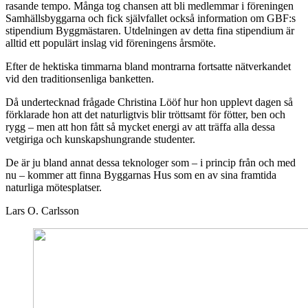
rasande tempo. Många tog chansen att bli medlemmar i föreningen
Samhällsbyggarna och fick självfallet också information om GBF:s
stipendium Byggmästaren. Utdelningen av detta fina stipendium är
alltid ett populärt inslag vid föreningens årsmöte.
Efter de hektiska timmarna bland montrarna fortsatte nätverkandet
vid den traditionsenliga banketten.
Då undertecknad frågade Christina Lööf hur hon upplevt dagen så
förklarade hon att det naturligtvis blir tröttsamt för fötter, ben och
rygg – men att hon fått så mycket energi av att träffa alla dessa
vetgiriga och kunskapshungrande studenter.
De är ju bland annat dessa teknologer som – i princip från och med
nu – kommer att finna Byggarnas Hus som en av sina framtida
naturliga mötesplatser.
Lars O. Carlsson