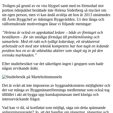
Troligen på grund av en viss blygsel samt med en förmodad stor
portion ödmjukhet berättade inte Helena Söderberg så mycket om
sin egen person, men vi kan ändå avslöja att hon år 2013 utnämndes
till Årets Byggchef av tidningen Byggvärlden. Ur den långa och
välformulerade motiveringen lånar vi följande meningar:
”Helena är också en uppskattad ledare – både av företaget och
beställaren – för sin smidiga förmåga till problemlösning och
samarbete. Med ett rakt och tydligt ledarskap, ett strukturerat
arbetssätt och med stor teknisk kompetens har hon tagit en ledande
position hos en av de utländska aktörer som slagit sig in på den
svenska marknaden.”
Efter studiebesöket var det säkerligen ingen i gruppen som hade
någon avvikande åsikt.
Det är svårt att inte imponeras av byggnadskonstens möjligheter och
det var många av Byggmästareförenings medlemmar som också tog
tillfället i akt att bygga upp kunskapsmassan med kluriga och
intresseväckande frågor.
Vad kan vi då, så kortfattat som möjligt, säga om detta spännande
anläggningsprojekt? Jo, att det handlar om planering, planering och