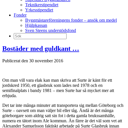
Teknikerstipendiet
Yrkesstipendiet
Fonder
Byggmästareföreningens fonder – ansök om medel
Hjälpkassan
Sven Steens understödsfond
Sök
efter:
Bostäder med guldkant …
Publicerat den 30 november 2016
Om man vill vara elak kan man skriva att Surte är känt för ett
jordskred 1950, ett glasbruk som lades ned 1978 och en
semifinalplats i bandy 1981 – men Surte har så mycket mer att
erbjuda.
Det tar inte många minuter att transportera sig mellan Göteborg och
Surte – oavsett om man väljer bil eller tåg. Ändå är det många
göteborgare som aldrig satt sin fot i detta gamla brukssamhälle,
numera en tätort inom Ale kommun. Än färre är det väl som vet att
Alexander Samuelsson faktiskt arbetade på Surte Glasbruk innan