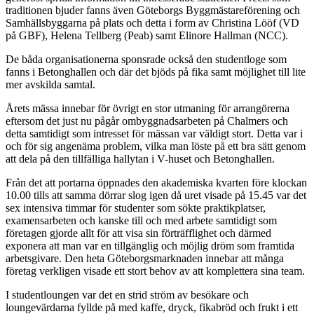
traditionen bjuder fanns även Göteborgs Byggmästareförening och
Samhällsbyggarna på plats och detta i form av Christina Lööf (VD
på GBF), Helena Tellberg (Peab) samt Elinore Hallman (NCC).
De båda organisationerna sponsrade också den studentloge som
fanns i Betonghallen och där det bjöds på fika samt möjlighet till lite
mer avskilda samtal.
Årets mässa innebar för övrigt en stor utmaning för arrangörerna
eftersom det just nu pågår ombyggnadsarbeten på Chalmers och
detta samtidigt som intresset för mässan var väldigt stort. Detta var i
och för sig angenäma problem, vilka man löste på ett bra sätt genom
att dela på den tillfälliga hallytan i V-huset och Betonghallen.
Från det att portarna öppnades den akademiska kvarten före klockan
10.00 tills att samma dörrar slog igen då uret visade på 15.45 var det
sex intensiva timmar för studenter som sökte praktikplatser,
examensarbeten och kanske till och med arbete samtidigt som
företagen gjorde allt för att visa sin förträfflighet och därmed
exponera att man var en tillgänglig och möjlig dröm som framtida
arbetsgivare. Den heta Göteborgsmarknaden innebar att många
företag verkligen visade ett stort behov av att komplettera sina team.
I studentloungen var det en strid ström av besökare och
loungevärdarna fyllde på med kaffe, dryck, fikabröd och frukt i ett