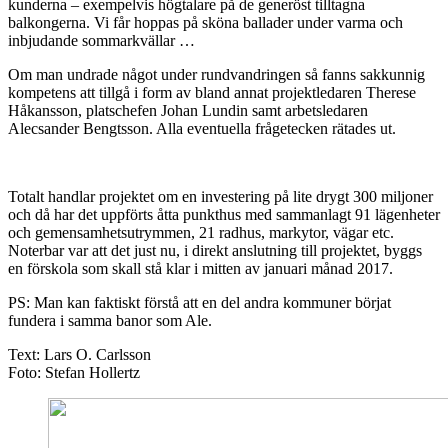
kunderna – exempelvis högtalare på de generöst tilltagna
balkongerna. Vi får hoppas på sköna ballader under varma och
inbjudande sommarkvällar …
Om man undrade något under rundvandringen så fanns sakkunnig
kompetens att tillgå i form av bland annat projektledaren Therese
Håkansson, platschefen Johan Lundin samt arbetsledaren
Alecsander Bengtsson. Alla eventuella frågetecken rätades ut.
Totalt handlar projektet om en investering på lite drygt 300 miljoner
och då har det uppförts åtta punkthus med sammanlagt 91 lägenheter
och gemensamhetsutrymmen, 21 radhus, markytor, vägar etc.
Noterbar var att det just nu, i direkt anslutning till projektet, byggs
en förskola som skall stå klar i mitten av januari månad 2017.
PS: Man kan faktiskt förstå att en del andra kommuner börjat
fundera i samma banor som Ale.
Text: Lars O. Carlsson
Foto: Stefan Hollertz