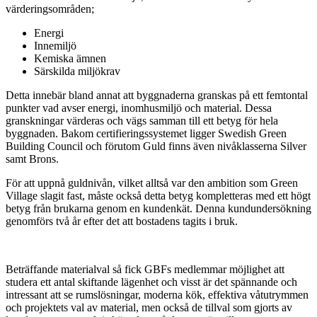
värderingsområden;
Energi
Innemiljö
Kemiska ämnen
Särskilda miljökrav
Detta innebär bland annat att byggnaderna granskas på ett femtontal
punkter vad avser energi, inomhusmiljö och material. Dessa
granskningar värderas och vägs samman till ett betyg för hela
byggnaden. Bakom certifieringssystemet ligger Swedish Green
Building Council och förutom Guld finns även nivåklasserna Silver
samt Brons.
För att uppnå guldnivån, vilket alltså var den ambition som Green
Village slagit fast, måste också detta betyg kompletteras med ett högt
betyg från brukarna genom en kundenkät. Denna kundundersökning
genomförs två år efter det att bostadens tagits i bruk.
Beträffande materialval så fick GBFs medlemmar möjlighet att
studera ett antal skiftande lägenhet och visst är det spännande och
intressant att se rumslösningar, moderna kök, effektiva våtutrymmen
och projektets val av material, men också de tillval som gjorts av