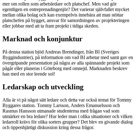
mer om rollen som arbetsledare och platschef. Men vad gör
egentligen en entreprenadingenjör? Det varierar självfallet mycket
mellan olika bolag och kan exempelvis innebära att man stöttar
platschefen på bygget, ansvar för samordningen av projekteringen
eller jobbar med att ta fram projekt i tidiga skeden.
Marknad och konjunktur
På denna station bjöd Andreas Brendinger, från BI (Sveriges
Byggindustrier), på information om vad BI arbetar med samt gav en
övergripande presentation på några av alla spännande projekt som
pågår eller planeras i Göteborg med omnejd. Marknaden beskrev
han med en stor leende sol!
Ledarskap och utveckling
Alla är vi på något sätt ledare och detta var också temat för Tommy
Byggares station. Tommy Larsson, Anders Emanuelsson och
Rasmus Hansson utmanade studenterna med frågan vad som
utmärker en bra ledare? Hur leder man i olika situationer och vilken
ledarroll krävs för olika sorters grupper? Det blev en givande dialog
och öppenhjärtigt diskussion kring dessa frågor.