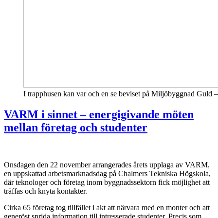
I trapphusen kan var och en se beviset på Miljöbyggnad Guld – så
VARM i sinnet – energigivande möten
mellan företag och studenter
Onsdagen den 22 november arrangerades årets upplaga av VARM,
en uppskattad arbetsmarknadsdag på Chalmers Tekniska Högskola,
där teknologer och företag inom byggnadssektorn fick möjlighet att
träffas och knyta kontakter.
Cirka 65 företag tog tillfället i akt att närvara med en monter och att
generöst sprida information till intresserade studenter. Precis som