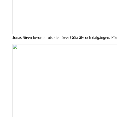
Jonas Steen lovordar utsikten över Göta älv och dalgången. Försö