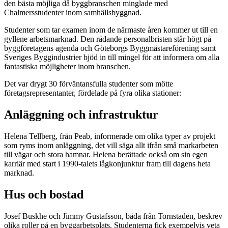
den bästa möjliga då byggbranschen minglade med
Chalmersstudenter inom samhällsbyggnad.
Studenter som tar examen inom de närmaste åren kommer ut till en
gyllene arbetsmarknad. Den rådande personalbristen står högt på
byggföretagens agenda och Göteborgs Byggmästareförening samt
Sveriges Byggindustrier bjöd in till mingel för att informera om alla
fantastiska möjligheter inom branschen.
Det var drygt 30 förväntansfulla studenter som mötte
företagsrepresentanter, fördelade på fyra olika stationer:
Anläggning och infrastruktur
Helena Tellberg, från Peab, informerade om olika typer av projekt
som ryms inom anläggning, det vill säga allt ifrån små markarbeten
till vägar och stora hamnar. Helena berättade också om sin egen
karriär med start i 1990-talets lågkonjunktur fram till dagens heta
marknad.
Hus och bostad
Josef Buskhe och Jimmy Gustafsson, båda från Tornstaden, beskrev
olika roller på en byggarbetsplats. Studenterna fick exempelvis veta