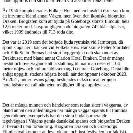
hade uppförts och stod klart redan vid årsskiftet 1948-1949.
År 1956 kompletterades Folkets Hus med en husdel i öster som kom
att inrymma bland annat Vågen, men även den ikoniska biografen
Draken. Biografen kom att bjuda på Göteborgs största filmduk, hela
12,6 meter bred. Ursprungligen hade biografen 742 blå sittplatser,
vilket 1999 ändrades till 713 röda dito.
Det var år 2019 som det började ljuda rytmiskt vid Järntorget, då
spont slogs ner i backen vid Folkets Hus. Här skulle Petter Stordalen
och Erik Selin förenas i ett stort byggprojekt och skapandet av
Drakhuset, med bland annat Clarion Hotel Draken. Det är många
beslut och övervägande att ta ställning till när man reser ett 104
meter nöjes- och kulturetablissemang i centrala Göteborg. Detta blir,
enligt uppgift, stadens högsta hotell, när det öppnar i oktober 2023.
År 2021, under resans gång, beslutades också om att erbjuda
hotellgäster och allmänheten möjlighet till spaupplevelser.
Det är många minnen och händelser som redan sitter i väggarna, av
bland annat den anledningen har många väggar sparats till framtida
generationer, exempelvis har den stora ljudabsorberande
tegelväggen i Vågens gamla danslokal sparats och biografen Draken
är bevarad utan förändring. Biografen Draken och Göteborgs
Filmfestival kommer att leva vidare, och just festivalen har faktiskt