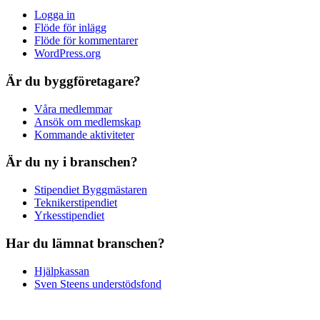
Logga in
Flöde för inlägg
Flöde för kommentarer
WordPress.org
Är du byggföretagare?
Våra medlemmar
Ansök om medlemskap
Kommande aktiviteter
Är du ny i branschen?
Stipendiet Byggmästaren
Teknikerstipendiet
Yrkesstipendiet
Har du lämnat branschen?
Hjälpkassan
Sven Steens understödsfond