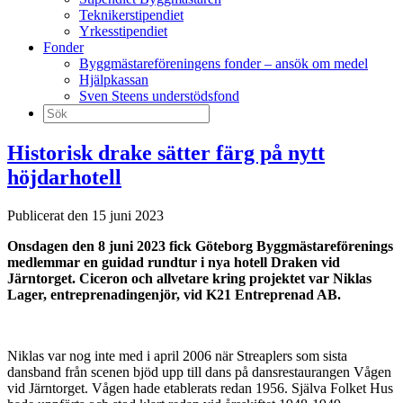
Teknikerstipendiet
Yrkesstipendiet
Fonder
Byggmästareföreningens fonder – ansök om medel
Hjälpkassan
Sven Steens understödsfond
Sök
efter:
Historisk drake sätter färg på nytt
höjdarhotell
Publicerat den 15 juni 2023
Onsdagen den 8 juni 2023 fick Göteborg Byggmästareförenings
medlemmar en guidad rundtur i nya hotell Draken vid
Järntorget. Ciceron och allvetare kring projektet var Niklas
Lager, entreprenadingenjör, vid K21 Entreprenad AB.
Niklas var nog inte med i april 2006 när Streaplers som sista
dansband från scenen bjöd upp till dans på dansrestaurangen Vågen
vid Järntorget. Vågen hade etablerats redan 1956. Själva Folket Hus