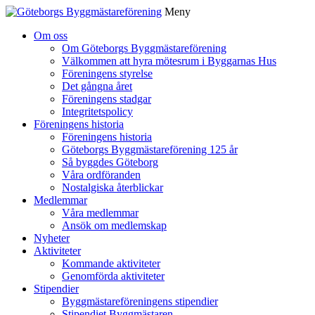
Meny
Gå
Om oss
vidare
Om Göteborgs Byggmästareförening
till
Välkommen att hyra mötesrum i Byggarnas Hus
innehåll
Föreningens styrelse
Det gångna året
Föreningens stadgar
Integritetspolicy
Föreningens historia
Föreningens historia
Göteborgs Byggmästareförening 125 år
Så byggdes Göteborg
Våra ordföranden
Nostalgiska återblickar
Medlemmar
Våra medlemmar
Ansök om medlemskap
Nyheter
Aktiviteter
Kommande aktiviteter
Genomförda aktiviteter
Stipendier
Byggmästareföreningens stipendier
Stipendiet Byggmästaren