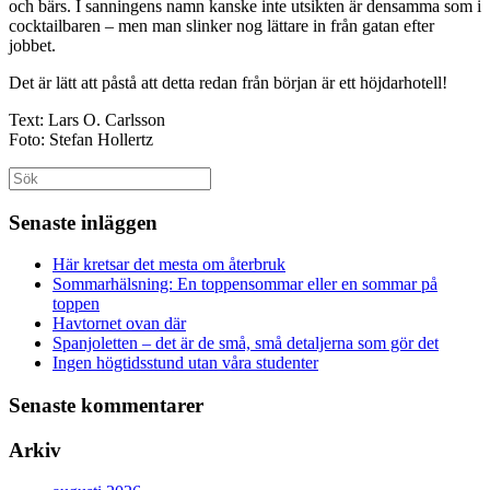
och bärs. I sanningens namn kanske inte utsikten är densamma som i
cocktailbaren – men man slinker nog lättare in från gatan efter
jobbet.
Det är lätt att påstå att detta redan från början är ett höjdarhotell!
Text: Lars O. Carlsson
Foto: Stefan Hollertz
Sök
efter:
Senaste inläggen
Här kretsar det mesta om återbruk
Sommarhälsning: En toppensommar eller en sommar på
toppen
Havtornet ovan där
Spanjoletten – det är de små, små detaljerna som gör det
Ingen högtidsstund utan våra studenter
Senaste kommentarer
Arkiv