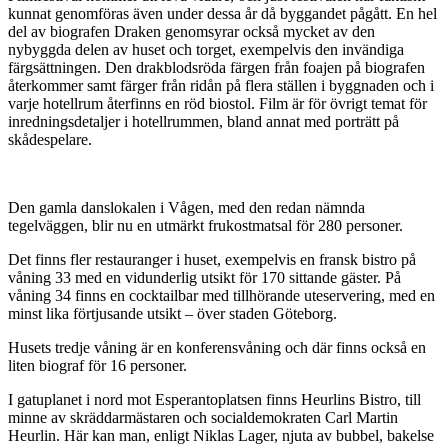
kunnat genomföras även under dessa år då byggandet pågått. En hel
del av biografen Draken genomsyrar också mycket av den
nybyggda delen av huset och torget, exempelvis den invändiga
färgsättningen. Den drakblodsröda färgen från foajen på biografen
återkommer samt färger från ridån på flera ställen i byggnaden och i
varje hotellrum återfinns en röd biostol. Film är för övrigt temat för
inredningsdetaljer i hotellrummen, bland annat med porträtt på
skådespelare.
Den gamla danslokalen i Vågen, med den redan nämnda
tegelväggen, blir nu en utmärkt frukostmatsal för 280 personer.
Det finns fler restauranger i huset, exempelvis en fransk bistro på
våning 33 med en vidunderlig utsikt för 170 sittande gäster. På
våning 34 finns en cocktailbar med tillhörande uteservering, med en
minst lika förtjusande utsikt – över staden Göteborg.
Husets tredje våning är en konferensvåning och där finns också en
liten biograf för 16 personer.
I gatuplanet i nord mot Esperantoplatsen finns Heurlins Bistro, till
minne av skräddarmästaren och socialdemokraten Carl Martin
Heurlin. Här kan man, enligt Niklas Lager, njuta av bubbel, bakelse