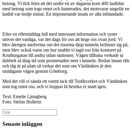
betong. Vi fick höra att det under en av dagarna kom 400 lastbilar
med betong som togs emot och hanterades, det motsvarar ungefär en
lastbil var tredje minut. En imponerande insats av alla inblandade.
Efter en eftermiddag full med intressant information och syner
utöver det vanliga, var det dags för oss att bege oss ovan jord. Vi
blev återigen medvetna om det enorma djup tunneln befinner sig på,
men blev också varse om hur snabbt vi tagit oss från kontoret på
Kruthusgatan till andra sidan stationen. Vägen tillbaka verkade ta
dubbelt så lång tid som promenaden nere i tunneln. Redan innan räls
och tåg är på plats så verkar det som om Västlänken är den
smidigaste vägen genom Göteborg.
Med det vill vi sända ett varmt tack till Trafikverket och Västlänken
som tog emot oss, och vi hoppas få besöka er snart igen.
Text: Emelie Ljungberg
Foto: Stefan Hollertz
Sök
efter:
Senaste inläggen