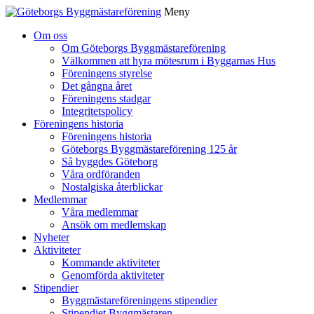
Meny
Gå
Om oss
vidare
Om Göteborgs Byggmästareförening
till
Välkommen att hyra mötesrum i Byggarnas Hus
innehåll
Föreningens styrelse
Det gångna året
Föreningens stadgar
Integritetspolicy
Föreningens historia
Föreningens historia
Göteborgs Byggmästareförening 125 år
Så byggdes Göteborg
Våra ordföranden
Nostalgiska återblickar
Medlemmar
Våra medlemmar
Ansök om medlemskap
Nyheter
Aktiviteter
Kommande aktiviteter
Genomförda aktiviteter
Stipendier
Byggmästareföreningens stipendier
Stipendiet Byggmästaren