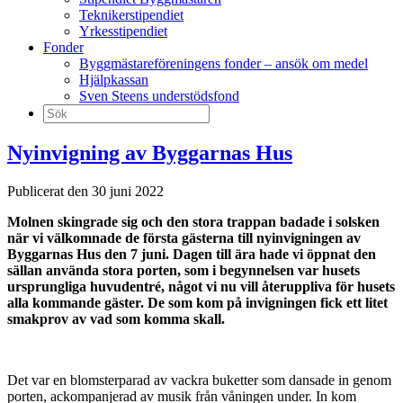
Teknikerstipendiet
Yrkesstipendiet
Fonder
Byggmästareföreningens fonder – ansök om medel
Hjälpkassan
Sven Steens understödsfond
Sök
efter:
Nyinvigning av Byggarnas Hus
Publicerat den 30 juni 2022
Molnen skingrade sig och den stora trappan badade i solsken
när vi välkomnade de första gästerna till nyinvigningen av
Byggarnas Hus den 7 juni. Dagen till ära hade vi öppnat den
sällan använda stora porten, som i begynnelsen var husets
ursprungliga huvudentré, något vi nu vill återuppliva för husets
alla kommande gäster. De som kom på invigningen fick ett litet
smakprov av vad som komma skall.
Det var en blomsterparad av vackra buketter som dansade in genom
porten, ackompanjerad av musik från våningen under. In kom