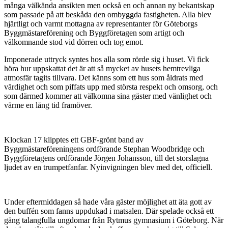
många välkända ansikten men också en och annan ny bekantskap
som passade på att beskåda den ombyggda fastigheten. Alla blev
hjärtligt och varmt mottagna av representanter för Göteborgs
Byggmästareförening och Byggföretagen som artigt och
välkomnande stod vid dörren och tog emot.
Imponerade uttryck syntes hos alla som rörde sig i huset. Vi fick
höra hur uppskattat det är att så mycket av husets hemtrevliga
atmosfär tagits tillvara. Det känns som ett hus som åldrats med
värdighet och som piffats upp med största respekt och omsorg, och
som därmed kommer att välkomna sina gäster med vänlighet och
värme en lång tid framöver.
Klockan 17 klipptes ett GBF-grönt band av
Byggmästareföreningens ordförande Stephan Woodbridge och
Byggföretagens ordförande Jörgen Johansson, till det storslagna
ljudet av en trumpetfanfar. Nyinvigningen blev med det, officiell.
Under eftermiddagen så hade våra gäster möjlighet att äta gott av
den buffén som fanns uppdukad i matsalen. Där spelade också ett
gäng talangfulla ungdomar från Rytmus gymnasium i Göteborg. När