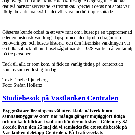
dag övergått till afton kunde den kaffesugne bege sig till Salongen
där två baristor serverade kaffedrinkar. Speciellt deras hot shots var
riktigt heta denna kväll – det vill säga, oerhört uppskattade.
Gästerna kunde också ta ett varv runt om i huset på en tipspromenad
eller en historisk vandring. Tipspromenaden bjöd på frågor om
renoveringen och husets historia, och den historiska vandringen var
en tillbakablick till hur huset såg ut när det 1928 var hem åt en familj
på tre personer.
Tack till alla er som kom, ni fick en vanlig tisdag på kontoret att
kännas som en festlig fredag.
Text: Emelie Ljungberg
Foto: Stefan Hollertz
Studiebesök på Västlänken Centralen
Byggmästareföreningens väl utvecklade nätverk inom
samhällsbyggarsektorn har många gånger möjliggjort tidiga
och unika inblickar i vad som händer och sker i Göteborg. Så
skedde även den 25 maj då vi samlades för ett studiebesök på
Västlänken deletapp Centralen. På Trafikverkets