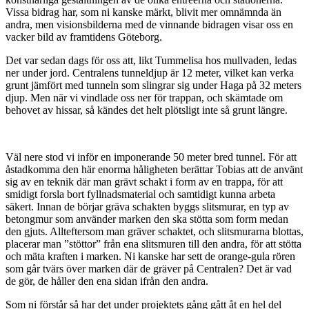
Vissa bidrag har, som ni kanske märkt, blivit mer omnämnda än
andra, men visionsbilderna med de vinnande bidragen visar oss en
vacker bild av framtidens Göteborg.
Det var sedan dags för oss att, likt Tummelisa hos mullvaden, ledas
ner under jord. Centralens tunneldjup är 12 meter, vilket kan verka
grunt jämfört med tunneln som slingrar sig under Haga på 32 meters
djup. Men när vi vindlade oss ner för trappan, och skämtade om
behovet av hissar, så kändes det helt plötsligt inte så grunt längre.
Väl nere stod vi inför en imponerande 50 meter bred tunnel. För att
åstadkomma den här enorma håligheten berättar Tobias att de använt
sig av en teknik där man grävt schakt i form av en trappa, för att
smidigt forsla bort fyllnadsmaterial och samtidigt kunna arbeta
säkert. Innan de börjar gräva schakten byggs slitsmurar, en typ av
betongmur som använder marken den ska stötta som form medan
den gjuts. Allteftersom man gräver schaktet, och slitsmurarna blottas,
placerar man ”stöttor” från ena slitsmuren till den andra, för att stötta
och mäta kraften i marken. Ni kanske har sett de orange-gula rören
som går tvärs över marken där de gräver på Centralen? Det är vad
de gör, de håller den ena sidan ifrån den andra.
Som ni förstår så har det under projektets gång gått åt en hel del