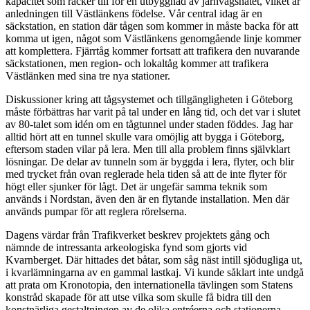
kapacitet som räcker till för en utbyggnad av järnvägsnätet, vilket är
anledningen till Västlänkens födelse. Vår central idag är en
säckstation, en station där tågen som kommer in måste backa för att
komma ut igen, något som Västlänkens genomgående linje kommer
att komplettera. Fjärrtåg kommer fortsatt att trafikera den nuvarande
säckstationen, men region- och lokaltåg kommer att trafikera
Västlänken med sina tre nya stationer.
Diskussioner kring att tågsystemet och tillgängligheten i Göteborg
måste förbättras har varit på tal under en lång tid, och det var i slutet
av 80-talet som idén om en tågtunnel under staden föddes. Jag har
alltid hört att en tunnel skulle vara omöjlig att bygga i Göteborg,
eftersom staden vilar på lera. Men till alla problem finns självklart
lösningar. De delar av tunneln som är byggda i lera, flyter, och blir
med trycket från ovan reglerade hela tiden så att de inte flyter för
högt eller sjunker för lågt. Det är ungefär samma teknik som
används i Nordstan, även den är en flytande installation. Men där
används pumpar för att reglera rörelserna.
Dagens värdar från Trafikverket beskrev projektets gång och
nämnde de intressanta arkeologiska fynd som gjorts vid
Kvarnberget. Där hittades det båtar, som såg näst intill sjödugliga ut,
i kvarlämningarna av en gammal lastkaj. Vi kunde såklart inte undgå
att prata om Kronotopia, den internationella tävlingen som Statens
konstråd skapade för att utse vilka som skulle få bidra till den
konstnärliga gestaltningen av de olika entréerna och stationerna.