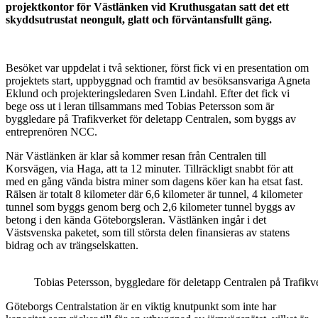
projektkontor för Västlänken vid Kruthusgatan satt det ett
skyddsutrustat neongult, glatt och förväntansfullt gäng.
Besöket var uppdelat i två sektioner, först fick vi en presentation om
projektets start, uppbyggnad och framtid av besöksansvariga Agneta
Eklund och projekteringsledaren Sven Lindahl. Efter det fick vi
bege oss ut i leran tillsammans med Tobias Petersson som är
byggledare på Trafikverket för deletapp Centralen, som byggs av
entreprenören NCC.
När Västlänken är klar så kommer resan från Centralen till
Korsvägen, via Haga, att ta 12 minuter. Tillräckligt snabbt för att
med en gång vända bistra miner som dagens köer kan ha etsat fast.
Rälsen är totalt 8 kilometer där 6,6 kilometer är tunnel, 4 kilometer
tunnel som byggs genom berg och 2,6 kilometer tunnel byggs av
betong i den kända Göteborgsleran. Västlänken ingår i det
Västsvenska paketet, som till största delen finansieras av statens
bidrag och av trängselskatten.
Tobias Petersson, byggledare för deletapp Centralen på Trafikv
Göteborgs Centralstation är en viktig knutpunkt som inte har