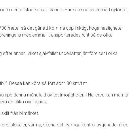
ch i denna stad kan allt hända. Här kan scenerier med cyklister,
700 meter så det går att komma upp i riktigt höga hastigheter
föreningens medlemmar transporterades runt på de olika
ter annan, vilket självfallet underlättar jämförelser i olika
tbil”. Dessa kan köra så fort som 80 km/tim.
sa upp denna mångfald av testmöjligheter. I Hällered kan man ta
vera de olika övningarna.
kilt från bilmärket.
 konferenslokaler, varma, sköna och rymliga kontrollbyggnader med