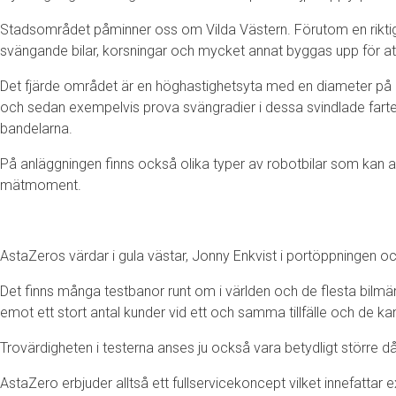
Stadsområdet påminner oss om Vilda Västern. Förutom en riktig b
svängande bilar, korsningar och mycket annat byggas upp för at
Det fjärde området är en höghastighetsyta med en diameter på 24
och sedan exempelvis prova svängradier i dessa svindlade fart
bandelarna.
På anläggningen finns också olika typer av robotbilar som kan ager
mätmoment.
AstaZeros värdar i gula västar, Jonny Enkvist i portöppningen o
Det finns många testbanor runt om i världen och de flesta bilm
emot ett stort antal kunder vid ett och samma tillfälle och de ka
Trovärdigheten i testerna anses ju också vara betydligt större d
AstaZero erbjuder alltså ett fullservicekoncept vilket innefatta