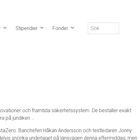
Sök
r
Stipendier
Fonder
efter:
nnovationer och framtida säkerhetssystem. De beställer exakt
ra på juridiken …
AstaZero. Banchefen Håkan Andersson och testledaren Jonny
t delvis snörika underlaget på länsvägen denna eftermiddag, men