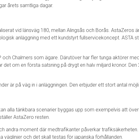
gar årets samtliga dagar.
liserat vid länsväg 180, mellan Alingsås och Borås. AstaZeros ä
nologisk anläggning med ett kundstyrt fullservicekoncept. ASTA st
och Chalmers som ägare. Därutöver har fler tunga aktörer medver
r det om en första satsning på drygt en halv miljard kronor. Den
kunder är på väg in i anläggningen. Den erbjuder ett stort antal mö
 kan alla tänkbara scenarier byggas upp som exempelvis att öve
ställer AstaZero resten.
h andra moment där medtrafikanter påverkar trafiksäkerheten. Åt
 väglinjer och det skall testas för japanska förhållanden.