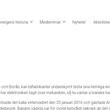
eningens historia
Medlemmar
Nyheter
Aktivitete
s och Borås, kan bilfabrikanter undanskymt testa sina hemliga i
a har elektroniken tagit över mekaniken, så nu väntar vi kanske ba
sade det kalla vintervädret den 20 januari 2016 och gästade 
udiebesök. Banans vägyta var för övrigt betydligt säkrare än de