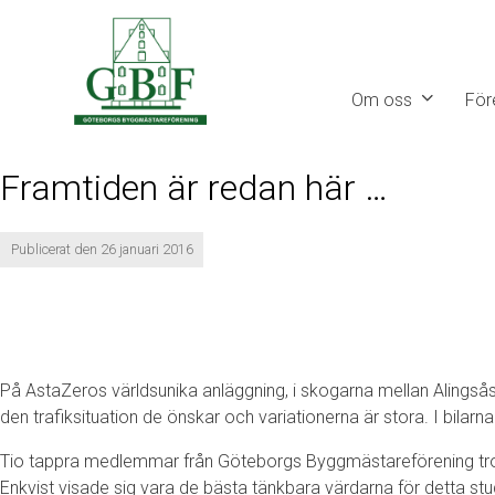
Gå
vidare
till
Om oss
För
innehåll
Framtiden är redan här …
Publicerat den 26 januari 2016
På AstaZeros världsunika anläggning, i skogarna mellan Alingså
den trafiksituation de önskar och variationerna är stora. I bilarn
Tio tappra medlemmar från Göteborgs Byggmästareförening trot
Enkvist visade sig vara de bästa tänkbara värdarna för detta st