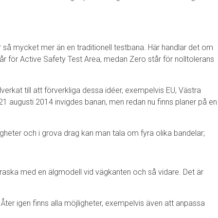
r så mycket mer än en traditionell testbana. Här handlar det om
år för Active Safety Test Area, medan Zero står för nolltolerans
kat till att förverkliga dessa idéer, exempelvis EU, Västra
 21 augusti 2014 invigdes banan, men redan nu finns planer på en
jligheter och i grova drag kan man tala om fyra olika bandelar;
rraska med en älgmodell vid vägkanten och så vidare. Det är
er igen finns alla möjligheter, exempelvis även att anpassa