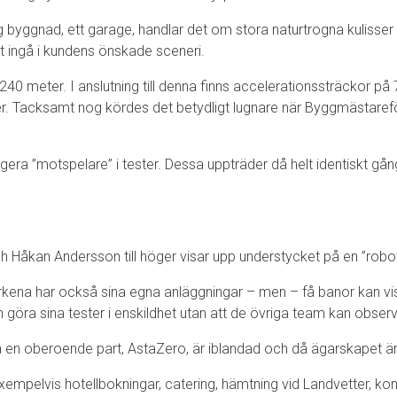
yggnad, ett garage, handlar det om stora naturtrogna kulisser o
t ingå i kundens önskade sceneri.
0 meter. I anslutning till denna finns accelerationssträckor på 
er. Tacksamt nog kördes det betydligt lugnare när Byggmästare
a ”motspelare” i tester. Dessa uppträder då helt identiskt gång ef
ch Håkan Andersson till höger visar upp understycket på en ”robo
ärkena har också sina egna anläggningar – men – få banor kan vi
n göra sina tester i enskildhet utan att de övriga team kan obser
å en oberoende part, AstaZero, är iblandad och då ägarskapet är s
r exempelvis hotellbokningar, catering, hämtning vid Landvetter,