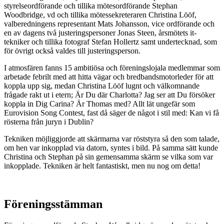
styrelseordförande och tillika mötesordförande Stephan
Woodbridge, vd och tillika mötessekreteraren Christina Lööf,
valberedningens representant Mats Johansson, vice ordförande och
en av dagens två justeringspersoner Jonas Steen, årsmötets it-
tekniker och tillika fotograf Stefan Hollertz samt undertecknad, som
för övrigt också valdes till justeringsperson.
I atmosfären fanns 15 ambitiösa och föreningslojala medlemmar som
arbetade febrilt med att hitta vägar och bredbandsmotorleder för att
koppla upp sig, medan Christina Lööf lugnt och välkomnande
frågade rakt ut i etern; Är Du där Charlotta? Jag ser att Du försöker
koppla in Dig Carina? Är Thomas med? Allt lät ungefär som
Eurovision Song Contest, fast då säger de något i stil med: Kan vi få
rösterna från juryn i Dublin?
Tekniken möjliggjorde att skärmarna var röststyra så den som talade,
om hen var inkopplad via datorn, syntes i bild. På samma sätt kunde
Christina och Stephan på sin gemensamma skärm se vilka som var
inkopplade. Tekniken är helt fantastiskt, men nu nog om detta!
Föreningsstämman