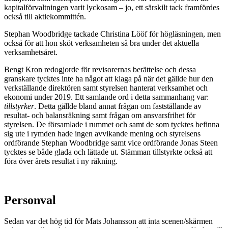
kapitalförvaltningen varit lyckosam – jo, ett särskilt tack framfördes
också till aktiekommittén.
Stephan Woodbridge tackade Christina Lööf för högläsningen, men
också för att hon sköt verksamheten så bra under det aktuella
verksamhetsåret.
Bengt Kron redogjorde för revisorernas berättelse och dessa
granskare tycktes inte ha något att klaga på när det gällde hur den
verkställande direktören samt styrelsen hanterat verksamhet och
ekonomi under 2019. Ett samlande ord i detta sammanhang var:
tillstyrker
. Detta gällde bland annat frågan om fastställande av
resultat- och balansräkning samt frågan om ansvarsfrihet för
styrelsen. De församlade i rummet och samt de som tycktes befinna
sig ute i rymden hade ingen avvikande mening och styrelsens
ordförande Stephan Woodbridge samt vice ordförande Jonas Steen
tycktes se både glada och lättade ut. Stämman tillstyrkte också att
föra över årets resultat i ny räkning.
Personval
Sedan var det hög tid för Mats Johansson att inta scenen/skärmen