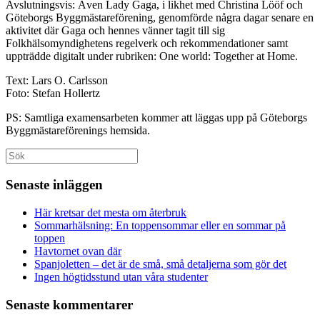
Avslutningsvis: Även Lady Gaga, i likhet med Christina Lööf och
Göteborgs Byggmästareförening, genomförde några dagar senare en
aktivitet där Gaga och hennes vänner tagit till sig
Folkhälsomyndighetens regelverk och rekommendationer samt
uppträdde digitalt under rubriken: One world: Together at Home.
Text: Lars O. Carlsson
Foto: Stefan Hollertz
PS: Samtliga examensarbeten kommer att läggas upp på Göteborgs
Byggmästareförenings hemsida.
Sök
efter:
Senaste inläggen
Här kretsar det mesta om återbruk
Sommarhälsning: En toppensommar eller en sommar på
toppen
Havtornet ovan där
Spanjoletten – det är de små, små detaljerna som gör det
Ingen högtidsstund utan våra studenter
Senaste kommentarer