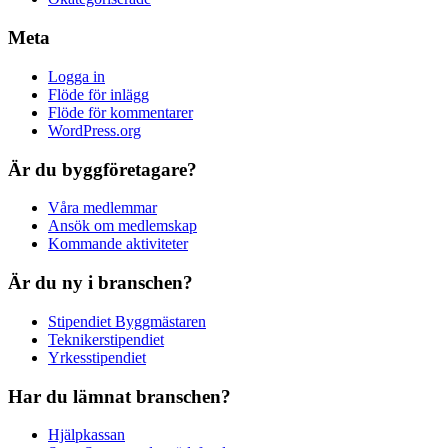
Meta
Logga in
Flöde för inlägg
Flöde för kommentarer
WordPress.org
Är du byggföretagare?
Våra medlemmar
Ansök om medlemskap
Kommande aktiviteter
Är du ny i branschen?
Stipendiet Byggmästaren
Teknikerstipendiet
Yrkesstipendiet
Har du lämnat branschen?
Hjälpkassan