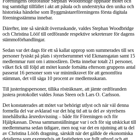
Föreningens ordförande Stephan Woodbridge öppnade mötet och
tog samtidigt tillfället i akt att påtala och understryka den unika och
historiska händelse som Byggmästareföreningens första digitala
föreningsstämma innebar.
Därefter, inte så särskilt överraskande, valdes Stephan Woodbridge
och Christina Lööf till ordförande respektive sekreterare för dagens
stämmoförhandlingar.
Sedan var det dags för ett så kallat upprop som summerades till sex
personer fysiskt på plats i styrelserummet vid Ekmansgatan samt 15
medlemmar runt om i atmosfären. Detta innebar totalt 21 personer,
vilket fick till följd att mötet kunde fortsätta eftersom gruppens antal
passerat 16 personer som var minimikravet för att genomföra
stämman, det vill säga 10 procent av medlemsskaran.
Till justeringspersoner, tillika rösträknare, att jämte ordföranden
justera protokollet valdes Jonas Steen och Lars O. Carlsson.
Det konstaterades att mötet var behörigt utlyst och när väl denna
formella del var avklarad var det hög tid att ta del av styrelsens
innehållsrika årsredovisning – både för Föreningen och för
Hjälpkassan. Dessa sammanställningar var i och för sig utskickat till
medlemmarna sedan tidigare, men nog var det en njutning att ta del
av Christina Lööfs dragning, särskilt när det gällde de ekonomiska
detaljerna som exempelvis att fastigheten var fullt uthyrd och att