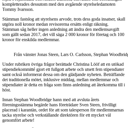
kompletterades dessutom med den avgående styrelseledamoten
Tommy Ivarsson.
Stämman fastslog att styrelsens arvode, trots dess goda insatser, skall
utgöra noll kronor medan revisorerna ersätts enligt räkning.
Stämman såg heller ingen anledning att ändra den medlemsavgift
som gällt sedan 2017, det vill säga 2 000 kronor för företag och 100
kronor för enskilda medlemmar.
Från vänster Jonas Steen, Lars O. Carlsson, Stephan Woodbridg
Under rubriken övriga frågor berättade Christina Lööf att en utökad
stipendiekommitté gjort ett fullgott arbete och utsett fem stipendiater
samt också informerat dessa om den glädjande nyheten. Beträffande
det traditionella mötet, inklusive middag, mellan medlemmar och
stipendiater är detta en fråga som finns anledning att återkomma till i
höst.
Innan Stephan Woodbridge hann med att avsluta årets
föreningsstämma begärde hans företrädare Sven Steen, frivilligt
placerad i karantän, ordet för att som talesperson för medlemmarnas
tacka styrelse och verkställande direktören för ett mycket väl
genomfört arbete!