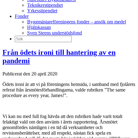
Teknikerstipendiet
Yrkesstipendiet
Fonder
Byggmästareföreningens fonder – ansök om medel
Hjälpkassan
Sven Steens understödsfond
Sök
efter:
Från ödets ironi till hantering av en
pandemi
Publicerat den 20 april 2020
Ödets ironi är att vi på föreningens hemsida, i samband med fjolårets
referat från årsmötesförhandlingarna, valde rubriken ”The same
procedure as every year, James!”.
Vi kan nu med full fog hävda att den rubriken hade varit totalt
felaktigt vald om den använts i årets rapportering. Årsmötet
genomfördes nämligen i en tid då verksamheter och
revisionsberättelser, med all respekt, nästan fick spela en