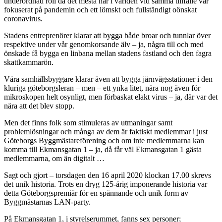
underordnad roll då det mesta här i världen vid samma tillfälle var
fokuserat på pandemin och ett lömskt och fullständigt oönskat
coronavirus.
Stadens entreprenörer klarar att bygga både broar och tunnlar över
respektive under vår genomkorsande älv – ja, några till och med
önskade få bygga en linbana mellan stadens fastland och den fagra
skattkammarön.
Våra samhällsbyggare klarar även att bygga järnvägsstationer i den
kluriga göteborgsleran – men – ett ynka litet, nära nog även för
mikroskopen helt osynligt, men förbaskat elakt virus – ja, där var det
nära att det blev stopp.
Men det finns folk som stimuleras av utmaningar samt
problemlösningar och många av dem är faktiskt medlemmar i just
Göteborgs Byggmästareförening och om inte medlemmarna kan
komma till Ekmansgatan 1 – ja, då får väl Ekmansgatan 1 gästa
medlemmarna, om än digitalt …
Sagt och gjort – torsdagen den 16 april 2020 klockan 17.00 skrevs
det unik historia. Trots en dryg 125-årig imponerande historia var
detta Göteborgspremiär för en spännande och unik form av
Byggmästarnas LAN-party.
På Ekmansgatan 1, i styrelserummet, fanns sex personer;