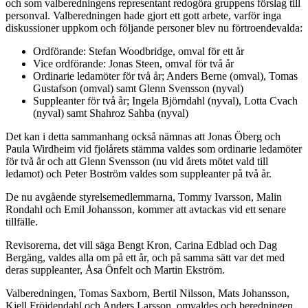
och som valberedningens representant redogöra gruppens förslag till
personval. Valberedningen hade gjort ett gott arbete, varför inga
diskussioner uppkom och följande personer blev nu förtroendevalda:
Ordförande: Stefan Woodbridge, omval för ett år
Vice ordförande: Jonas Steen, omval för två år
Ordinarie ledamöter för två år; Anders Berne (omval), Tomas
Gustafson (omval) samt Glenn Svensson (nyval)
Suppleanter för två år; Ingela Björndahl (nyval), Lotta Cvach
(nyval) samt Shahroz Sahba (nyval)
Det kan i detta sammanhang också nämnas att Jonas Öberg och
Paula Wirdheim vid fjolårets stämma valdes som ordinarie ledamöter
för två år och att Glenn Svensson (nu vid årets mötet vald till
ledamot) och Peter Boström valdes som suppleanter på två år.
De nu avgående styrelsemedlemmarna, Tommy Ivarsson, Malin
Rondahl och Emil Johansson, kommer att avtackas vid ett senare
tillfälle.
Revisorerna, det vill säga Bengt Kron, Carina Edblad och Dag
Bergäng, valdes alla om på ett år, och på samma sätt var det med
deras suppleanter, Åsa Önfelt och Martin Ekström.
Valberedningen, Tomas Saxborn, Bertil Nilsson, Mats Johansson,
Kjell Fröjdendahl och Anders Larsson, omvaldes och beredningen