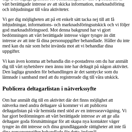
vårt berättigade intresse av att skicka information, marknadsföring
och inbjudningar till våra aktiviteter.
Vi ger dig möjligheten att på ett enkelt sätt tacka nej till att få
inbjudningar, informations- och marknadsföringsutskick och vi följer
god marknadsföringssed. Mot denna bakgrund har vi gjort
bedömningen att vårt berättigade intresse väger tyngre än ditt
intresse av att inte få dina personuppgifter behandlade. Håller du inte
med kan du när som helst invända mot att vi behandlar dina
uppgifter.
Vi kan även komma att behandla din e-postadress om du har anmält
dig till vårt nyhetsbrev men ännu inte har deltagit på någon aktivitet.
Den lagliga grunden för behandlingen är det samtycke som du
lämnade i samband med att du registrerade dig till våra utskick.
Publicera deltagarlistan i nätverkssyfte
Om har anmält dig till en aktivitet där det finns möjlighet att
nätverka med andra deltagare så kommer vi att publicera
deltagarlistan på vår hemsida med stöd av en intresseavvägning. Vi
har gjort bedömningen att vårt berättigade intresse av att ge alla
deltagare goda förutsättningar för att skapa nya kontakter väger
tyngre än ditt intresse och dina grundläggande rättigheter att inte få
dina personuppgifter behandlade för detta ändamål.