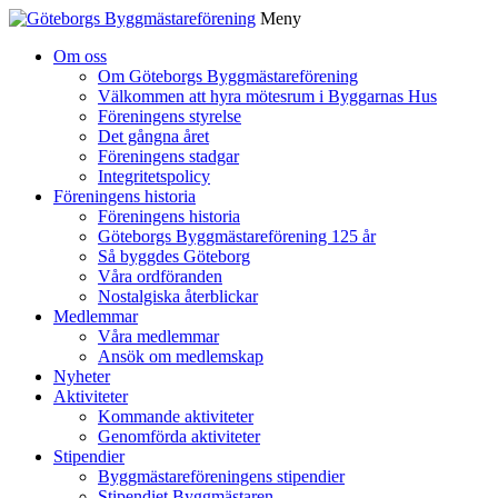
Meny
Gå
Om oss
vidare
Om Göteborgs Byggmästareförening
till
Välkommen att hyra mötesrum i Byggarnas Hus
innehåll
Föreningens styrelse
Det gångna året
Föreningens stadgar
Integritetspolicy
Föreningens historia
Föreningens historia
Göteborgs Byggmästareförening 125 år
Så byggdes Göteborg
Våra ordföranden
Nostalgiska återblickar
Medlemmar
Våra medlemmar
Ansök om medlemskap
Nyheter
Aktiviteter
Kommande aktiviteter
Genomförda aktiviteter
Stipendier
Byggmästareföreningens stipendier
Stipendiet Byggmästaren