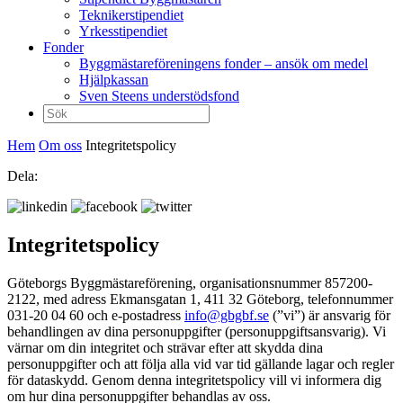
Teknikerstipendiet
Yrkesstipendiet
Fonder
Byggmästareföreningens fonder – ansök om medel
Hjälpkassan
Sven Steens understödsfond
Sök
efter:
Hem
Om oss
Integritetspolicy
Dela:
Integritetspolicy
Göteborgs Byggmästareförening, organisationsnummer 857200-
2122, med adress Ekmansgatan 1, 411 32 Göteborg, telefonnummer
031-20 04 60 och e-postadress
info@gbgbf.se
(”vi”) är ansvarig för
behandlingen av dina personuppgifter (personuppgiftsansvarig). Vi
värnar om din integritet och strävar efter att skydda dina
personuppgifter och att följa alla vid var tid gällande lagar och regler
för data­skydd. Genom denna integritetspolicy vill vi informera dig
om hur dina personuppgifter behandlas av oss.