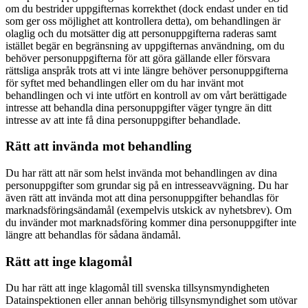
om du bestrider uppgifternas korrekthet (dock endast under en tid
som ger oss möjlighet att kontrollera detta), om behandlingen är
olaglig och du motsätter dig att personuppgifterna raderas samt
istället begär en begränsning av uppgifternas användning, om du
behöver personuppgifterna för att göra gällande eller försvara
rättsliga anspråk trots att vi inte längre behöver personuppgifterna
för syftet med behandlingen eller om du har invänt mot
behandlingen och vi inte utfört en kontroll av om vårt berättigade
intresse att behandla dina personuppgifter väger tyngre än ditt
intresse av att inte få dina personuppgifter behandlade.
Rätt att invända mot behandling
Du har rätt att när som helst invända mot behandlingen av dina
personuppgifter som grundar sig på en intresseavvägning. Du har
även rätt att invända mot att dina personuppgifter behandlas för
marknadsföringsändamål (exempelvis utskick av nyhetsbrev). Om
du invänder mot marknadsföring kommer dina personuppgifter inte
längre att behandlas för sådana ändamål.
Rätt att inge klagomål
Du har rätt att inge klagomål till svenska tillsynsmyndigheten
Datainspektionen eller annan behörig tillsynsmyndighet som utövar