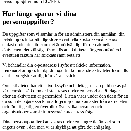
personuppgifter inom EU/EES.
Hur länge sparar vi dina
personuppgifter?
De uppgifter som vi samlar in för att administrera din anmälan, din
betalning och för att tillgodose eventuella kostönskemål sparas
endast under den tid som det är nödvändigt för den aktuella
aktiviteten, det vill säga fram tills att aktiviteten är genomförd och
eventuell faktura har skickats samt betalats.
Vi behandlar din e-postadress i syfte att skicka information,
marknadsföring och inbjudningar till kommande aktiviteter fram tills
att du avregistrerar dig från våra utskick.
Om aktiviteten har ett nätverkssyfte och deltagarlistan publiceras på
vår hemsida så kommer listan visas under en period av 30 dagar
efter att aktiviteten är genomförd. Listan visas under den tiden för att
du som deltagare ska kunna följa upp dina kontakter från aktiviteten
och för att ge dig en överblick över vilka personer och
organisationer som är intresserade av en viss fråga.
Dina personuppgifter kan sparas under en längre tid än vad som
angetts ovan i den mån vi är skyldiga att göra det enligt lag,