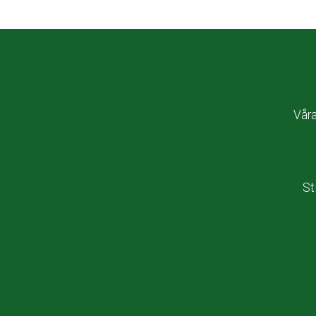
Vår
St