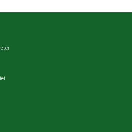
eter
iet