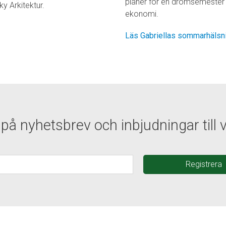
planer för en drömsemester – 
y Arkitektur.
ekonomi.
Läs Gabriellas sommarhälsn
å nyhetsbrev och inbjudningar till vå