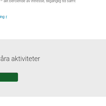
allt beroende av intresse, tillgänglig tid samt
ing
ra aktiviteter