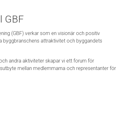
l GBF
ing (GBF) verkar som en visionär och positiv
ärka byggbranschens attraktivitet och byggandets
h andra aktiviteter skapar vi ett forum för
etsutbyte mellan medlemmarna och representanter för