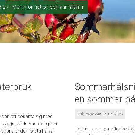
8-27
· Mer information och anmälan
återbruk
Sommarhälsni
en sommar på
Publicerat den 17 juni 2026
udan att bekanta sig med
 bygge, både vad det gäller
Det finns många olika bestån
 öppna under första halvan