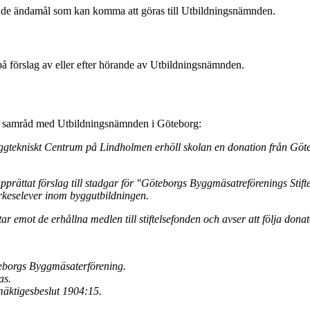
ande ändamål som kan komma att göras till Utbildningsnämnden.
på förslag av eller efter hörande av Utbildningsnämnden.
iet i samråd med Utbildningsnämnden i Göteborg:
Byggtekniskt Centrum på Lindholmen erhöll skolan en donation från Gö
ättat förslag till stadgar för "Göteborgs Byggmäsatreförenings Stiftel
a yrkeselever inom byggutbildningen.
r emot de erhållna medlen till stiftelsefonden och avser att följa dona
eborgs Byggmäsaterförening.
as.
mäktigesbeslut 1904:15.