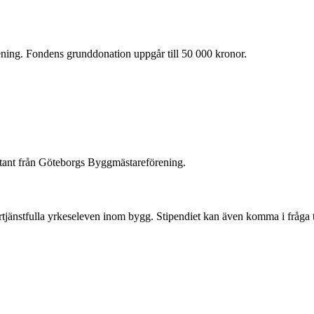
ening. Fondens grunddonation uppgår till 50 000 kronor.
ntant från Göteborgs Byggmästareförening.
förtjänstfulla yrkeseleven inom bygg. Stipendiet kan även komma i fråga ti