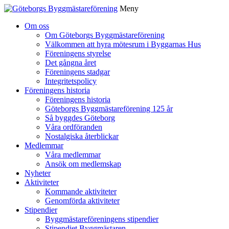
Meny
Gå
Om oss
vidare
Om Göteborgs Byggmästareförening
till
Välkommen att hyra mötesrum i Byggarnas Hus
innehåll
Föreningens styrelse
Det gångna året
Föreningens stadgar
Integritetspolicy
Föreningens historia
Föreningens historia
Göteborgs Byggmästareförening 125 år
Så byggdes Göteborg
Våra ordföranden
Nostalgiska återblickar
Medlemmar
Våra medlemmar
Ansök om medlemskap
Nyheter
Aktiviteter
Kommande aktiviteter
Genomförda aktiviteter
Stipendier
Byggmästareföreningens stipendier
Stipendiet Byggmästaren