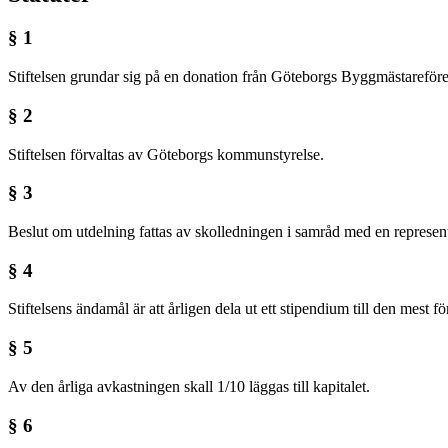
§ 1
Stiftelsen grundar sig på en donation från Göteborgs Byggmästareför
§ 2
Stiftelsen förvaltas av Göteborgs kommunstyrelse.
§ 3
Beslut om utdelning fattas av skolledningen i samråd med en represe
§ 4
Stiftelsens ändamål är att årligen dela ut ett stipendium till den mest 
§ 5
Av den årliga avkastningen skall 1/10 läggas till kapitalet.
§ 6