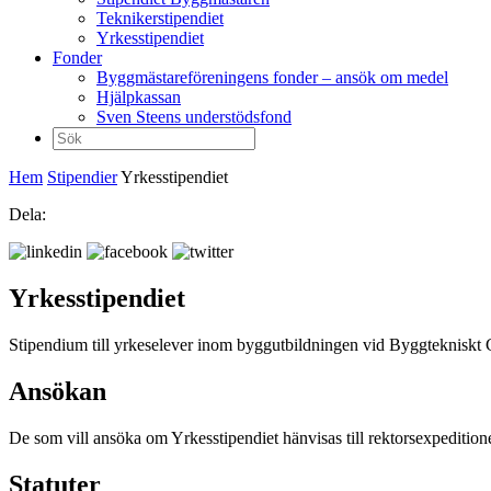
Teknikerstipendiet
Yrkesstipendiet
Fonder
Byggmästareföreningens fonder – ansök om medel
Hjälpkassan
Sven Steens understödsfond
Sök
efter:
Hem
Stipendier
Yrkesstipendiet
Dela:
Yrkesstipendiet
Stipendium till yrkeselever inom byggutbildningen vid Byggteknisk
Ansökan
De som vill ansöka om Yrkesstipendiet hänvisas till rektorsexpeditio
Statuter