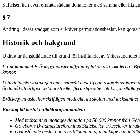
Stiftelsen kan även omfatta sådana donationer med samma eller likn
§ 7
Ändring i dessa stadgar, som ej kräver permutationsbeslut, kan göras 
Historik och bakgrund
Utdrag ur tjänstutlåtande till grund för instiftandet av Yrkesstipend
I samband med Bräckegymnasiet inflyttning till de nya lokalerna i 
kronor.
Utbildningsförvaltningen har i samråd med Byggmästareföreningen uppr
ändamål att årligen dela ut ett eller flera stipendier till förtjänstfull
Bräckegymnasiet har skriftligen meddelat att skolan med tacksamhet ta
Förslag till beslut i utbildningsnämnden:
Med tacksamhet mottages donation på 50 000 kronor från Göt
Göteborgs Byggmästareförenings Stiftelse för yrkeselever inrätt
Ovanstående beslut anmäles till kommunfullmäktige enligt full