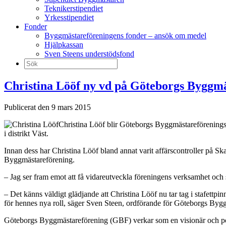
Teknikerstipendiet
Yrkesstipendiet
Fonder
Byggmästareföreningens fonder – ansök om medel
Hjälpkassan
Sven Steens understödsfond
Sök
efter:
Christina Lööf ny vd på Göteborgs Byggm
Publicerat den 9 mars 2015
Christina Lööf blir Göteborgs Byggmästareförening
i distrikt Väst.
Innan dess har Christina Lööf bland annat varit affärscontroller på 
Byggmästareförening.
– Jag ser fram emot att få vidareutveckla föreningens verksamhet och
– Det känns väldigt glädjande att Christina Lööf nu tar tag i stafettp
för hennes nya roll, säger Sven Steen, ordförande för Göteborgs Byg
Göteborgs Byggmästareförening (GBF) verkar som en visionär och positi