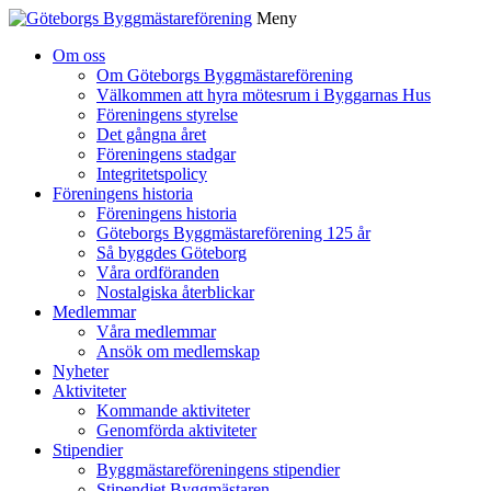
Meny
Gå
Om oss
vidare
Om Göteborgs Byggmästareförening
till
Välkommen att hyra mötesrum i Byggarnas Hus
innehåll
Föreningens styrelse
Det gångna året
Föreningens stadgar
Integritetspolicy
Föreningens historia
Föreningens historia
Göteborgs Byggmästareförening 125 år
Så byggdes Göteborg
Våra ordföranden
Nostalgiska återblickar
Medlemmar
Våra medlemmar
Ansök om medlemskap
Nyheter
Aktiviteter
Kommande aktiviteter
Genomförda aktiviteter
Stipendier
Byggmästareföreningens stipendier
Stipendiet Byggmästaren