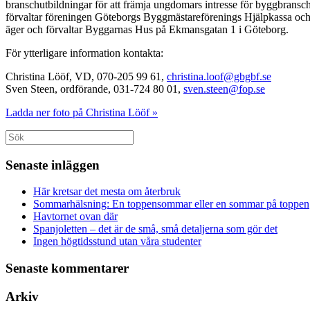
branschutbildningar för att främja ungdomars intresse för byggbransch
förvaltar föreningen Göteborgs Byggmästareförenings Hjälpkassa och 
äger och förvaltar Byggarnas Hus på Ekmansgatan 1 i Göteborg.
För ytterligare information kontakta:
Christina Lööf, VD, 070-205 99 61,
christina.loof@gbgbf.se
Sven Steen, ordförande, 031-724 80 01,
sven.steen@fop.se
Ladda ner foto på Christina Lööf »
Sök
efter:
Senaste inläggen
Här kretsar det mesta om återbruk
Sommarhälsning: En toppensommar eller en sommar på toppen
Havtornet ovan där
Spanjoletten – det är de små, små detaljerna som gör det
Ingen högtidsstund utan våra studenter
Senaste kommentarer
Arkiv