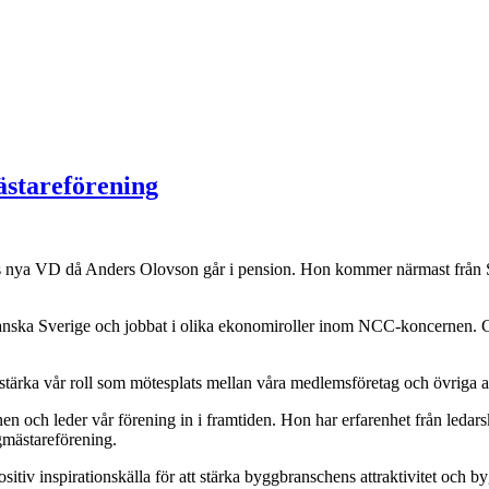
ästareförening
s nya VD då Anders Olovson går i pension. Hon kommer närmast från 
Skanska Sverige och jobbat i olika ekonomiroller inom NCC-koncernen. 
 stärka vår roll som mötesplats mellan våra medlemsföretag och övriga 
innen och leder vår förening in i framtiden. Hon har erfarenhet från led
gmästareförening.
v inspirationskälla för att stärka byggbranschens attraktivitet och by