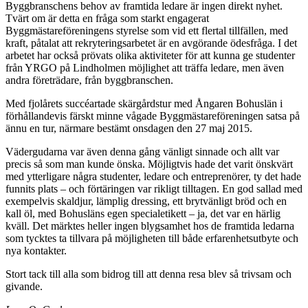
Byggbranschens behov av framtida ledare är ingen direkt nyhet.
Tvärt om är detta en fråga som starkt engagerat
Byggmästareföreningens styrelse som vid ett flertal tillfällen, med
kraft, påtalat att rekryterings­arbetet är en avgörande ödesfråga. I det
arbetet har också prövats olika aktiviteter för att kunna ge studenter
från YRGO på Lindholmen möjlighet att träffa ledare, men även
andra företrädare, från byggbranschen.
Med fjolårets succéartade skärgårdstur med Ångaren Bohuslän i
förhållandevis färskt minne vågade Byggmästareföreningen satsa på
ännu en tur, närmare bestämt onsdagen den 27 maj 2015.
Vädergudarna var även denna gång vänligt sinnade och allt var
precis så som man kunde önska. Möjligtvis hade det varit önskvärt
med ytterligare några studenter, ledare och entreprenörer, ty det hade
funnits plats – och förtäringen var rikligt tilltagen. En god sallad med
exempelvis skaldjur, lämplig dressing, ett brytvänligt bröd och en
kall öl, med Bohusläns egen specialetikett – ja, det var en härlig
kväll. Det märktes heller ingen blygsamhet hos de framtida ledarna
som tycktes ta tillvara på möjligheten till både erfarenhetsutbyte och
nya kontakter.
Stort tack till alla som bidrog till att denna resa blev så trivsam och
givande.