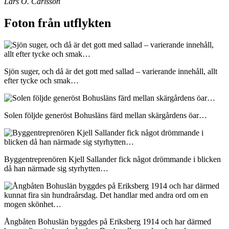
Lars O. Carlsson
Foton från utflykten
Sjön suger, och då är det gott med sallad – varierande innehåll, allt
efter tycke och smak…
Solen följde generöst Bohusläns färd mellan skärgårdens öar…
Byggentreprenören Kjell Sallander fick något drömmande i blicken
då han närmade sig styrhytten…
Ångbåten Bohuslän byggdes på Eriksberg 1914 och har därmed