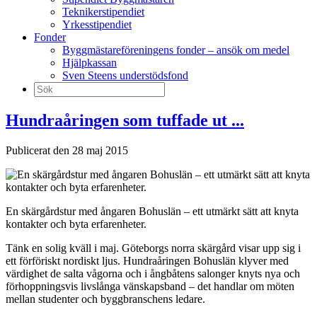
Teknikerstipendiet
Yrkesstipendiet
Fonder
Byggmästareföreningens fonder – ansök om medel
Hjälpkassan
Sven Steens understödsfond
Sök
efter:
Hundraåringen som tuffade ut ...
Publicerat den 28 maj 2015
En skärgårdstur med ångaren Bohuslän – ett utmärkt sätt att knyta
kontakter och byta erfarenheter.
Tänk en solig kväll i maj. Göteborgs norra skärgård visar upp sig i
ett förföriskt nordiskt ljus. Hundraåringen Bohuslän klyver med
värdighet de salta vågorna och i ångbåtens salonger knyts nya och
förhoppningsvis livslånga vänskapsband – det handlar om möten
mellan studenter och byggbranschens ledare.