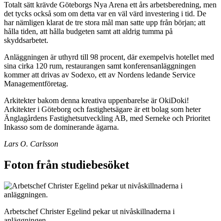
Totalt sätt krävde Göteborgs Nya Arena ett års arbetsberedning, men
det tycks också som om detta var en väl värd investering i tid. De
har nämligen klarat de tre stora mål man satte upp från början; att
hålla tiden, att hålla budgeten samt att aldrig tumma på
skyddsarbetet.
Anläggningen är uthyrd till 98 procent, där exempelvis hotellet med
sina cirka 120 rum, restaurangen samt konferensanläggningen
kommer att drivas av Sodexo, ett av Nordens ledande Service
Managementföretag.
Arkitekter bakom denna kreativa uppenbarelse är OkiDoki!
Arkitekter i Göteborg och fastighetsägare är ett bolag som heter
Änglagårdens Fastighetsutveckling AB, med Serneke och Prioritet
Inkasso som de dominerande ägarna.
Lars O. Carlsson
Foton från studiebesöket
Arbetschef Christer Egelind pekar ut nivåskillnaderna i
anläggningen.