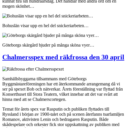
kunnat fira sin hundraårsdag. Det handlar med andra ord om en
mogen skönhet…
Bohuslän visar upp en hel del snickeriarbeten…
Göteborgs skärgård bjuder på många sköna vyer…
Chalmersspex med räkfrossa den 30 april
Samhällsbyggarna tillsammans med Göteborgs
Byggmästareföreningen har ett återkommande arrangemang då vi
ser på spexet Bob och nätverkar. Årets föreställning var flyttad från
Konserthuset till Stora Teatern, vilket innebar att det var svårt att
hinna med att se Chalmerscortegen.
Temat för årets spex var Rasputin och publiken flyttades till
Ryssland i början av 1900-talet och på scenen återfanns tsarfamiljen
Romanov, aktivisten Lenin och bedragaren Rasputin. Både
skådespelare och orkester fick stor uppskattning av publiken med