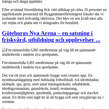
många och långa applåder.
Efter avslutad föreställning fick vårt sällskap på cirka 20 personer en
uppfriskande promenad till Byggmästareföreningens lokaler där vi
avslutade med sedvanlig räkfrossa. Det blev en sen kväll men alla
var nöjda och glada när vi skingrades för hemfärd.
Göteborgs Nya Arena – en satsning i
friskvård, utbildning och upplevelser ...
Förväntansfulla GBF-medlemmar på väg till ett spännande
studiebesök i stadens nya sportpalats.
Det var ett stort och spännande bygge som visades upp. En
inomhusanläggning med fullskalig fotbollshall, två idrottshallar,
skidspår, spa, gym, stort antal träningslokaler, rehabklinik,
idrottsgymnasium, grundskola, hotell, restaurang,
konferensmöjligheter, sportbutik, parkeringsgarage och mycket
annat. En dröm som tagit tre år att bygga och som smyginvigs nu i
sommar.