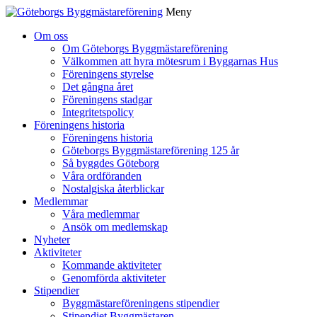
Meny
Gå
Om oss
vidare
Om Göteborgs Byggmästareförening
till
Välkommen att hyra mötesrum i Byggarnas Hus
innehåll
Föreningens styrelse
Det gångna året
Föreningens stadgar
Integritetspolicy
Föreningens historia
Föreningens historia
Göteborgs Byggmästareförening 125 år
Så byggdes Göteborg
Våra ordföranden
Nostalgiska återblickar
Medlemmar
Våra medlemmar
Ansök om medlemskap
Nyheter
Aktiviteter
Kommande aktiviteter
Genomförda aktiviteter
Stipendier
Byggmästareföreningens stipendier
Stipendiet Byggmästaren