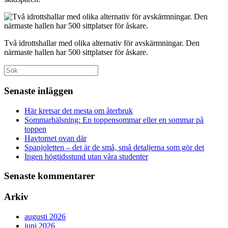
Två idrottshallar med olika alternativ för avskärmningar. Den
närmaste hallen har 500 sittplatser för åskare.
Sök
efter:
Senaste inläggen
Här kretsar det mesta om återbruk
Sommarhälsning: En toppensommar eller en sommar på
toppen
Havtornet ovan där
Spanjoletten – det är de små, små detaljerna som gör det
Ingen högtidsstund utan våra studenter
Senaste kommentarer
Arkiv
augusti 2026
juni 2026