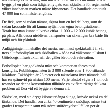
byggs på en plats som tidigare nyttjats som skjutbana för regementet,
vilket innebar att marken måste blysaneras. Det handlade om totalt
47 000 ton som måste rengöras.
De fick, som vi redan nämnt, skjuta bort en hel del berg som de
sedan krossade för att kunna nyttja i den egna betongstationen.
Totalt har man kunna tillverka cirka 11 000 – 12 000 kubik betong
på plats. Alla dessa uteblivna transporter var säkerligen bra både för
miljö och för plånbok.
Anläggningen innehåller det mesta, men mest spektakulärt är väl
trots allt fotbollsplan och skidhallen – båda två välkomna tillskott i
Göteborgs infrastruktur när det gäller idrott och rekreation.
Fotbollsplan har godkända mått och kommer att förses med
konstgräs. Publikkapaciteten är 3 000 stående eller 1 700 sittande
åskådare. Takhöjden är 23 meter och takstolarna över nämnda hall
har en spännvid på nästan 100 meter. Varje takstol väger 31 ton och
resandet av denna konstruktion tillhörde en av flera riktigt delikata
problem att lösa vid ett bygge av denna art.
Skidsalen, med sin drygt kilometerlånga slinga, krävde också en del
tänkande. Det handlar om cirka 40 centimeters snödjup, minus två
grader i temperatur samt två större snöförnyelsetillfällen per år.