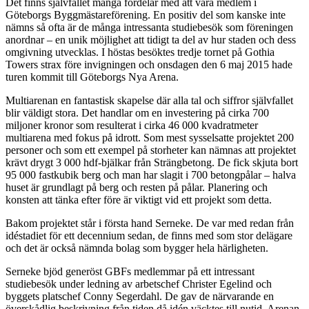
Det finns självfallet många fördelar med att vara medlem i
Göteborgs Byggmästareförening. En positiv del som kanske inte
nämns så ofta är de många intressanta studiebesök som föreningen
anordnar – en unik möjlighet att tidigt ta del av hur staden och dess
omgivning utvecklas. I höstas besöktes tredje tornet på Gothia
Towers strax före invigningen och onsdagen den 6 maj 2015 hade
turen kommit till Göteborgs Nya Arena.
Multiarenan en fantastisk skapelse där alla tal och siffror självfallet
blir väldigt stora. Det handlar om en investering på cirka 700
miljoner kronor som resulterat i cirka 46 000 kvadratmeter
multiarena med fokus på idrott. Som mest sysselsatte projektet 200
personer och som ett exempel på storheter kan nämnas att projektet
krävt drygt 3 000 hdf-bjälkar från Strängbetong. De fick skjuta bort
95 000 fastkubik berg och man har slagit i 700 betongpålar – halva
huset är grundlagt på berg och resten på pålar. Planering och
konsten att tänka efter före är viktigt vid ett projekt som detta.
Bakom projektet står i första hand Serneke. De var med redan från
idéstadiet för ett decennium sedan, de finns med som stor delägare
och det är också nämnda bolag som bygger hela härligheten.
Serneke bjöd generöst GBFs medlemmar på ett intressant
studiebesök under ledning av arbetschef Christer Egelind och
byggets platschef Conny Segerdahl. De gav de närvarande en
överskådlig beskrivning från tiden då idén väcktes till nutid. Arenan