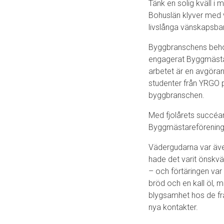
Tänk en solig kväll i 
Bohuslän klyver med 
livslånga vänskapsba
Byggbranschens behov 
engagerat Byggmästaref
arbetet är en avgöran
studenter från YRGO p
byggbranschen.
Med fjolårets succéa
Byggmästareförening
Vädergudarna var äve
hade det varit önskvär
– och förtäringen var 
bröd och en kall öl, m
blygsamhet hos de fra
nya kontakter.