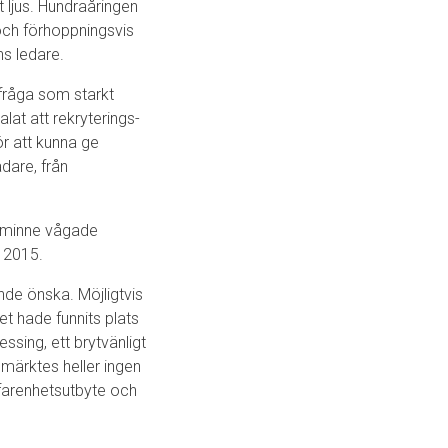
t ljus. Hundraåringen
och förhoppningsvis
s ledare.
fråga som starkt
lat att rekryterings­
ör att kunna ge
dare, från
t minne vågade
j 2015.
de önska. Möjligtvis
et hade funnits plats
essing, ett brytvänligt
 märktes heller ingen
rfarenhetsutbyte och