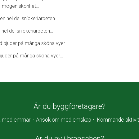
n mogen skönhet…
 hel del snickeriarbeten…
bjuder på många sköna vyer…
Är du byggföretagare?
a medlemmar
Ansök om medlemskap
Kommande aktivit
Är du ny i branschen?