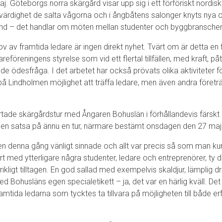
maj. Göteborgs norra skärgård visar upp sig i ett förföriskt nordisk
värdighet de salta vågorna och i ångbåtens salonger knyts nya 
nd – det handlar om möten mellan studenter och byggbranschen
av framtida ledare är ingen direkt nyhet. Tvärt om är detta en 
öreningens styrelse som vid ett flertal tillfällen, med kraft, påta
de ödesfråga. I det arbetet har också prövats olika aktiviteter f
å Lindholmen möjlighet att träffa ledare, men även andra företrä
rtade skärgårdstur med Ångaren Bohuslän i förhållandevis färsk
en satsa på ännu en tur, närmare bestämt onsdagen den 27 ma
n denna gång vänligt sinnade och allt var precis så som man kun
t med ytterligare några studenter, ledare och entreprenörer, ty d
rikligt tilltagen. En god sallad med exempelvis skaldjur, lämplig dr
ed Bohusläns egen specialetikett – ja, det var en härlig kväll. Det
mtida ledarna som tycktes ta tillvara på möjligheten till både e