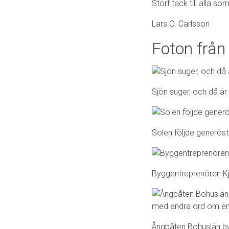
Stort tack till alla s
Lars O. Carlsson
Foton från 
Sjön suger, och då är
Solen följde generös
Byggentreprenören Kj
Ångbåten Bohuslän by