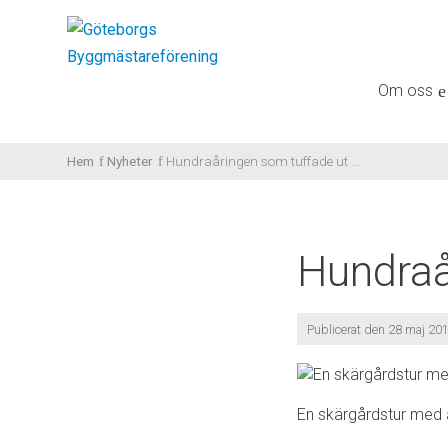
Gå
vidare
till
Om oss
innehåll
Hem
Nyheter
Hundraåringen som tuffade ut ...
Hundraå
Publicerat den 28 maj 20
En skärgårdstur med å