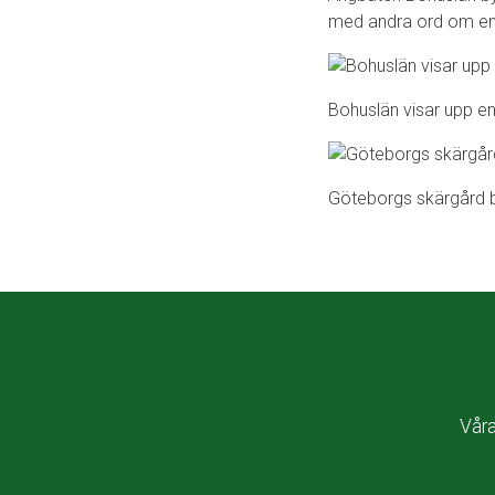
med andra ord om e
Bohuslän visar upp en
Göteborgs skärgård 
Vår