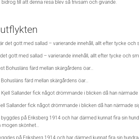
om bidrog till att denna resa blev så trivsam och givande.
utflykten
 det gott med sallad – varierande innehåll, allt efter tycke och s
t Bohusläns färd mellan skärgårdens öar…
ell Sallander fick något drömmande i blicken då han närmade si
ggdes på Eriksberg 1914 och har därmed kunnat fira sin hundra