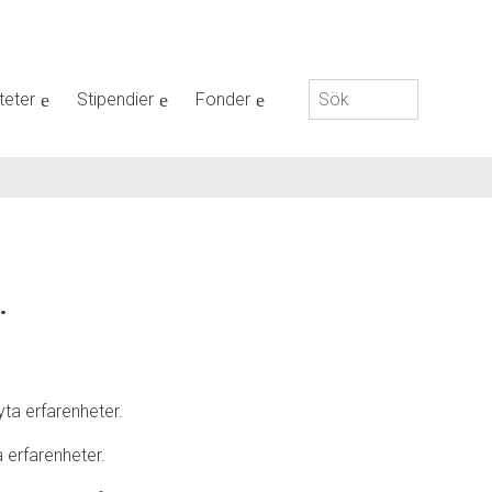
Sök
teter
Stipendier
Fonder
efter:
.
a erfarenheter.