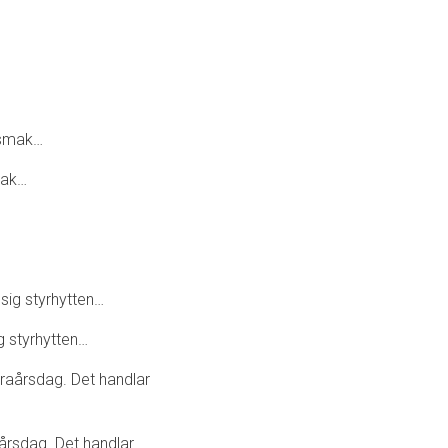
mak…
g styrhytten…
årsdag. Det handlar