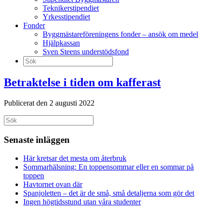
Teknikerstipendiet
Yrkesstipendiet
Fonder
Byggmästareföreningens fonder – ansök om medel
Hjälpkassan
Sven Steens understödsfond
Sök
efter:
Betraktelse i tiden om kafferast
Publicerat den 2 augusti 2022
Sök
efter:
Senaste inläggen
Här kretsar det mesta om återbruk
Sommarhälsning: En toppensommar eller en sommar på
toppen
Havtornet ovan där
Spanjoletten – det är de små, små detaljerna som gör det
Ingen högtidsstund utan våra studenter