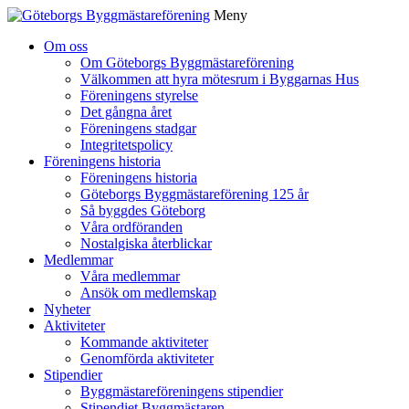
Meny
Gå
Om oss
vidare
Om Göteborgs Byggmästareförening
till
Välkommen att hyra mötesrum i Byggarnas Hus
innehåll
Föreningens styrelse
Det gångna året
Föreningens stadgar
Integritetspolicy
Föreningens historia
Föreningens historia
Göteborgs Byggmästareförening 125 år
Så byggdes Göteborg
Våra ordföranden
Nostalgiska återblickar
Medlemmar
Våra medlemmar
Ansök om medlemskap
Nyheter
Aktiviteter
Kommande aktiviteter
Genomförda aktiviteter
Stipendier
Byggmästareföreningens stipendier
Stipendiet Byggmästaren