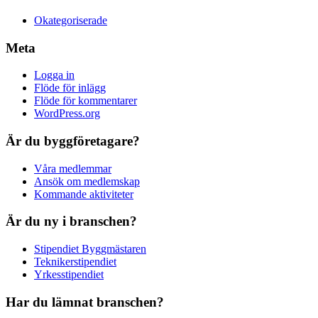
Okategoriserade
Meta
Logga in
Flöde för inlägg
Flöde för kommentarer
WordPress.org
Är du byggföretagare?
Våra medlemmar
Ansök om medlemskap
Kommande aktiviteter
Är du ny i branschen?
Stipendiet Byggmästaren
Teknikerstipendiet
Yrkesstipendiet
Har du lämnat branschen?