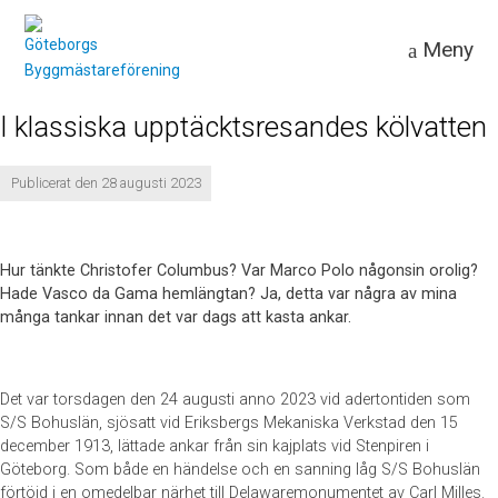
Meny
I klassiska upptäcktsresandes kölvatten
Publicerat den 28 augusti 2023
Hur tänkte Christofer Columbus? Var Marco Polo någonsin orolig?
Hade Vasco da Gama hemlängtan? Ja, detta var några av mina
många tankar innan det var dags att kasta ankar.
Det var torsdagen den 24 augusti anno 2023 vid adertontiden som
S/S Bohuslän, sjösatt vid Eriksbergs Mekaniska Verkstad den 15
december 1913, lättade ankar från sin kajplats vid Stenpiren i
Göteborg. Som både en händelse och en sanning låg S/S Bohuslän
förtöjd i en omedelbar närhet till Delawaremonumentet av Carl Milles.