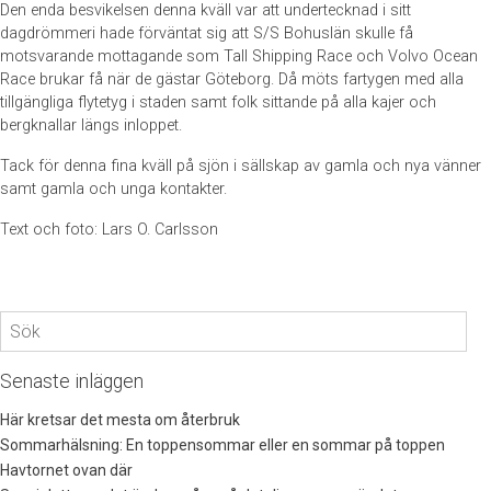
Den enda besvikelsen denna kväll var att undertecknad i sitt
dagdrömmeri hade förväntat sig att S/S Bohuslän skulle få
motsvarande mottagande som Tall Shipping Race och Volvo Ocean
Race brukar få när de gästar Göteborg. Då möts fartygen med alla
tillgängliga flytetyg i staden samt folk sittande på alla kajer och
bergknallar längs inloppet.
Tack för denna fina kväll på sjön i sällskap av gamla och nya vänner
samt gamla och unga kontakter.
Text och foto: Lars O. Carlsson
Sök
efter:
Senaste inläggen
Här kretsar det mesta om återbruk
Sommarhälsning: En toppensommar eller en sommar på toppen
Havtornet ovan där