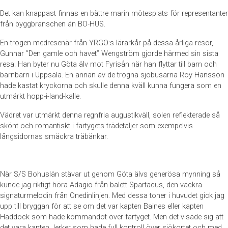
Det kan knappast finnas en bättre marin mötesplats för representanter
från byggbranschen än BO-HUS.
En trogen medresenär från YRGO:s lärarkår på dessa årliga resor,
Gunnar ”Den gamle och havet” Wengström gjorde härmed sin sista
resa. Han byter nu Göta älv mot Fyrisån när han flyttar till barn och
barnbarn i Uppsala. En annan av de trogna sjöbusarna Roy Hansson
hade kastat kryckorna och skulle denna kväll kunna fungera som en
utmärkt hopp-i-land-kalle.
Vädret var utmärkt denna regnfria augustikväll, solen reflekterade så
skönt och romantiskt i fartygets trädetaljer som exempelvis
långsidornas smäckra träbänkar.
När S/S Bohuslän stävar ut genom Göta älvs generösa mynning så
kunde jag riktigt höra Adagio från balett Spartacus, den vackra
signaturmelodin från Onedinlinjen. Med dessa toner i huvudet gick jag
upp till bryggan för att se om det var kapten Baines eller kapten
Haddock som hade kommandot över fartyget. Men det visade sig att
det vara kapten Jerker som hade full kontroll över sjökortet och med