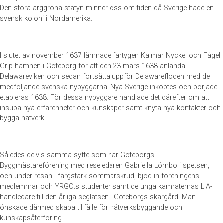
Den stora ärggröna statyn minner oss om tiden då Sverige hade en
svensk koloni i Nordamerika.
I slutet av november 1637 lämnade fartygen Kalmar Nyckel och Fågel
Grip hamnen i Göteborg för att den 23 mars 1638 anlända
Delawareviken och sedan fortsätta uppför Delawarefloden med de
medföljande svenska nybyggarna. Nya Sverige inköptes och började
etableras 1638. För dessa nybyggare handlade det därefter om att
insupa nya erfarenheter och kunskaper samt knyta nya kontakter och
bygga nätverk.
Således delvis samma syfte som när Göteborgs
Byggmästareförening med reseledaren Gabriella Lörnbo i spetsen,
och under resan i färgstark sommarskrud, bjöd in föreningens
medlemmar och YRGO:s studenter samt de unga kamraternas LIA-
handledare till den årliga seglatsen i Göteborgs skärgård. Man
önskade därmed skapa tillfälle för nätverksbyggande och
kunskapsåterföring.