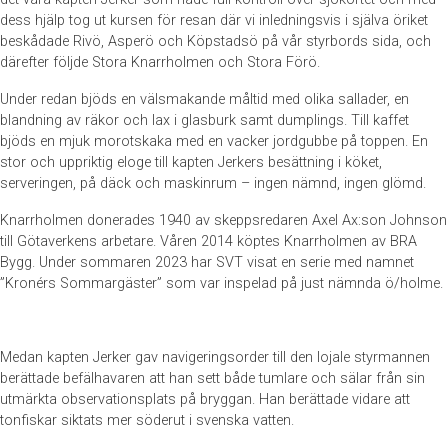
dess hjälp tog ut kursen för resan där vi inledningsvis i själva öriket
beskådade Rivö, Asperö och Köpstadsö på vår styrbords sida, och
därefter följde Stora Knarrholmen och Stora Förö.
Under redan bjöds en välsmakande måltid med olika sallader, en
blandning av räkor och lax i glasburk samt dumplings. Till kaffet
bjöds en mjuk morotskaka med en vacker jordgubbe på toppen. En
stor och uppriktig eloge till kapten Jerkers besättning i köket,
serveringen, på däck och maskinrum – ingen nämnd, ingen glömd.
Knarrholmen donerades 1940 av skeppsredaren Axel Ax:son Johnson
till Götaverkens arbetare. Våren 2014 köptes Knarrholmen av BRA
Bygg. Under sommaren 2023 har SVT visat en serie med namnet
”Kronérs Sommargäster” som var inspelad på just nämnda ö/holme.
Medan kapten Jerker gav navigeringsorder till den lojale styrmannen
berättade befälhavaren att han sett både tumlare och sälar från sin
utmärkta observationsplats på bryggan. Han berättade vidare att
tonfiskar siktats mer söderut i svenska vatten.