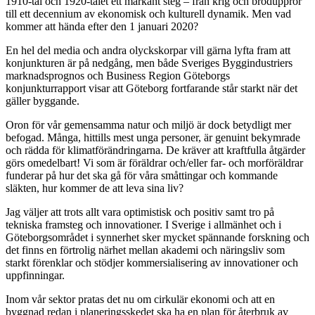
1910-tal och 1920-talet ett markant steg – från krig och bröduppror
till ett decennium av ekonomisk och kulturell dynamik. Men vad
kommer att hända efter den 1 januari 2020?
En hel del media och andra olyckskorpar vill gärna lyfta fram att
konjunkturen är på nedgång, men både Sveriges Byggindustriers
marknadsprognos och Business Region Göteborgs
konjunkturrapport visar att Göteborg fortfarande står starkt när det
gäller byggande.
Oron för vår gemensamma natur och miljö är dock betydligt mer
befogad. Många, hittills mest unga personer, är genuint bekymrade
och rädda för klimatförändringarna. De kräver att kraftfulla åtgärder
görs omedelbart! Vi som är föräldrar och/eller far- och morföräldrar
funderar på hur det ska gå för våra småttingar och kommande
släkten, hur kommer de att leva sina liv?
Jag väljer att trots allt vara optimistisk och positiv samt tro på
tekniska framsteg och innovationer. I Sverige i allmänhet och i
Göteborgsområdet i synnerhet sker mycket spännande forskning och
det finns en förtrolig närhet mellan akademi och näringsliv som
starkt förenklar och stödjer kommersialisering av innovationer och
uppfinningar.
Inom vår sektor pratas det nu om cirkulär ekonomi och att en
byggnad redan i planeringsskedet ska ha en plan för återbruk av