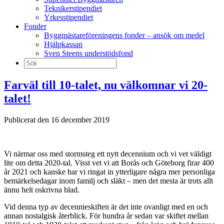
Teknikerstipendiet
Yrkesstipendiet
Fonder
Byggmästareföreningens fonder – ansök om medel
Hjälpkassan
Sven Steens understödsfond
Sök
efter:
Farväl till 10-talet, nu välkomnar vi 20-
talet!
Publicerat den 16 december 2019
Vi närmar oss med stormsteg ett nytt decennium och vi vet väldigt
lite om detta 2020-tal. Visst vet vi att Borås och Göteborg firar 400
år 2021 och kanske har vi ringat in ytterligare några mer personliga
bemärkelsedagar inom familj och släkt – men det mesta är trots allt
ännu helt oskrivna blad.
Vid denna typ av decennieskiften är det inte ovanligt med en och
annan nostalgisk återblick. För hundra år sedan var skiftet mellan