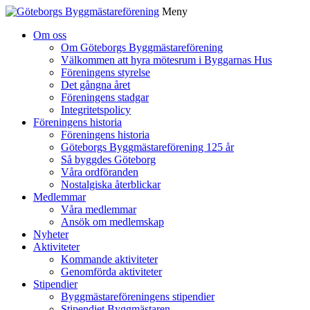
Meny
Gå
Om oss
vidare
Om Göteborgs Byggmästareförening
till
Välkommen att hyra mötesrum i Byggarnas Hus
innehåll
Föreningens styrelse
Det gångna året
Föreningens stadgar
Integritetspolicy
Föreningens historia
Föreningens historia
Göteborgs Byggmästareförening 125 år
Så byggdes Göteborg
Våra ordföranden
Nostalgiska återblickar
Medlemmar
Våra medlemmar
Ansök om medlemskap
Nyheter
Aktiviteter
Kommande aktiviteter
Genomförda aktiviteter
Stipendier
Byggmästareföreningens stipendier
Stipendiet Byggmästaren