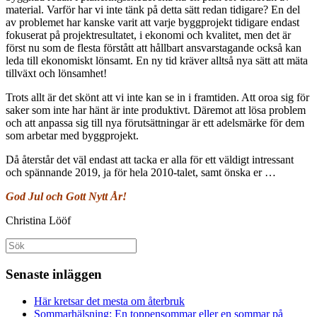
material. Varför har vi inte tänk på detta sätt redan tidigare? En del
av problemet har kanske varit att varje byggprojekt tidigare endast
fokuserat på projektresultatet, i ekonomi och kvalitet, men det är
först nu som de flesta förstått att hållbart ansvarstagande också kan
leda till ekonomiskt lönsamt. En ny tid kräver alltså nya sätt att mäta
tillväxt och lönsamhet!
Trots allt är det skönt att vi inte kan se in i framtiden. Att oroa sig för
saker som inte har hänt är inte produktivt. Däremot att lösa problem
och att anpassa sig till nya förutsättningar är ett adelsmärke för dem
som arbetar med byggprojekt.
Då återstår det väl endast att tacka er alla för ett väldigt intressant
och spännande 2019, ja för hela 2010-talet, samt önska er …
God Jul och Gott Nytt År!
Christina Lööf
Sök
efter:
Senaste inläggen
Här kretsar det mesta om återbruk
Sommarhälsning: En toppensommar eller en sommar på