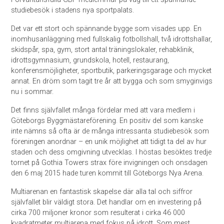
studiebesök i stadens nya sportpalats.
Det var ett stort och spännande bygge som visades upp. En
inomhusanläggning med fullskalig fotbollshall, två idrottshallar,
skidspår, spa, gym, stort antal träningslokaler, rehabklinik,
idrottsgymnasium, grundskola, hotell, restaurang,
konferensmöjligheter, sportbutik, parkeringsgarage och mycket
annat. En dröm som tagit tre år att bygga och som smyginvigs
nu i sommar.
Det finns självfallet många fördelar med att vara medlem i
Göteborgs Byggmästareförening. En positiv del som kanske
inte nämns så ofta är de många intressanta studiebesök som
föreningen anordnar – en unik möjlighet att tidigt ta del av hur
staden och dess omgivning utvecklas. I höstas besöktes tredje
tornet på Gothia Towers strax före invigningen och onsdagen
den 6 maj 2015 hade turen kommit till Göteborgs Nya Arena.
Multiarenan en fantastisk skapelse där alla tal och siffror
självfallet blir väldigt stora. Det handlar om en investering på
cirka 700 miljoner kronor som resulterat i cirka 46 000
kvadratmeter multiarena med fokus på idrott. Som mest