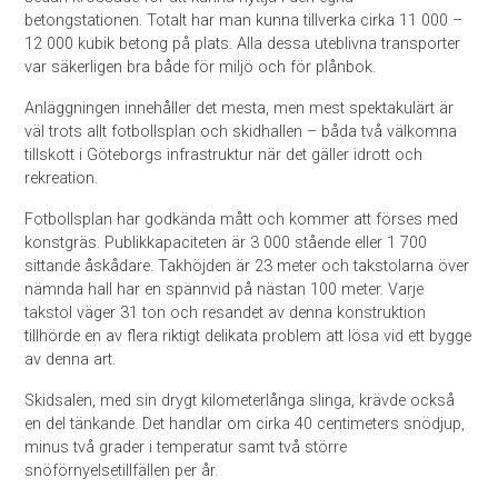
betongstationen. Totalt har man kunna tillverka cirka 11 000 –
12 000 kubik betong på plats. Alla dessa uteblivna transporter
var säkerligen bra både för miljö och för plånbok.
Anläggningen innehåller det mesta, men mest spektakulärt är
väl trots allt fotbollsplan och skidhallen – båda två välkomna
tillskott i Göteborgs infrastruktur när det gäller idrott och
rekreation.
Fotbollsplan har godkända mått och kommer att förses med
konstgräs. Publikkapaciteten är 3 000 stående eller 1 700
sittande åskådare. Takhöjden är 23 meter och takstolarna över
nämnda hall har en spännvid på nästan 100 meter. Varje
takstol väger 31 ton och resandet av denna konstruktion
tillhörde en av flera riktigt delikata problem att lösa vid ett bygge
av denna art.
Skidsalen, med sin drygt kilometerlånga slinga, krävde också
en del tänkande. Det handlar om cirka 40 centimeters snödjup,
minus två grader i temperatur samt två större
snöförnyelsetillfällen per år.