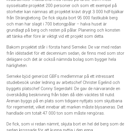
sysselsatte projektet 200 personer och som ett exempel på
storheter kan nämnas att projektet krävt drygt 3 000 hdf-bjälkar
från Strängbetong. De fick skjuta bort 95 000 fastkubik berg
och man har slagit i 700 betongpålar – halva huset är
grundlagt på berg och resten på pålar. Planering och konsten
att tänka efter före är viktigt vid ett projekt som detta.
Bakom projektet står i första hand Serneke. De var med redan
från idéstadiet för ett decennium sedan, de finns med som stor
delägare och det är också nämnda bolag som bygger hela
härligheten.
Serneke bjöd generöst GBFs medlemmar på ett intressant
studiebesök under ledning av arbetschef Christer Egelind och
byggets platschef Conny Segerdahl. De gav de närvarande en
överskådlig beskrivning från tiden då idén väcktes till nutid.
Arenan byggs på en plats som tidigare nyttjats som skjutbana
för regementet, vilket innebar att marken måste blysaneras. Det
handlade om totalt 47 000 ton som måste rengöras.
De fick, som vi redan nämnt, skjuta bort en hel del berg som de
sedan krossade för att kunna nyttja i den egna