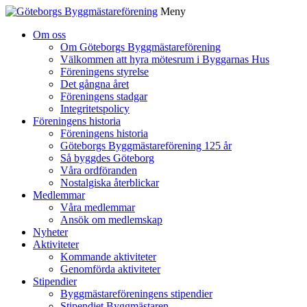
Meny
Gå
Om oss
vidare
Om Göteborgs Byggmästareförening
till
Välkommen att hyra mötesrum i Byggarnas Hus
innehåll
Föreningens styrelse
Det gångna året
Föreningens stadgar
Integritetspolicy
Föreningens historia
Föreningens historia
Göteborgs Byggmästareförening 125 år
Så byggdes Göteborg
Våra ordföranden
Nostalgiska återblickar
Medlemmar
Våra medlemmar
Ansök om medlemskap
Nyheter
Aktiviteter
Kommande aktiviteter
Genomförda aktiviteter
Stipendier
Byggmästareföreningens stipendier
Stipendiet Byggmästaren