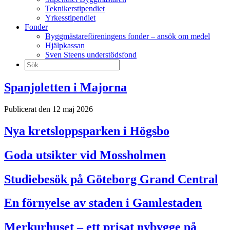
Teknikerstipendiet
Yrkesstipendiet
Fonder
Byggmästareföreningens fonder – ansök om medel
Hjälpkassan
Sven Steens understödsfond
Sök
efter:
Spanjoletten i Majorna
Publicerat den 12 maj 2026
Nya kretsloppsparken i Högsbo
Goda utsikter vid Mossholmen
Studiebesök på Göteborg Grand Central
En förnyelse av staden i Gamlestaden
Merkurhuset – ett prisat nybygge på