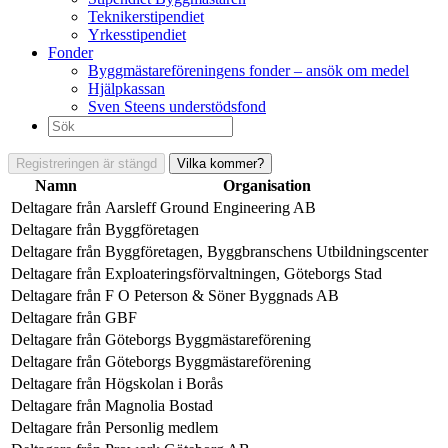
Teknikerstipendiet
Yrkesstipendiet
Fonder
Byggmästareföreningens fonder – ansök om medel
Hjälpkassan
Sven Steens understödsfond
Sök
efter:
Registreringen är stängd
Vilka kommer?
Namn
Organisation
Deltagare från
Aarsleff Ground Engineering AB
Deltagare från
Byggföretagen
Deltagare från
Byggföretagen, Byggbranschens Utbildningscenter
Deltagare från
Exploateringsförvaltningen, Göteborgs Stad
Deltagare från
F O Peterson & Söner Byggnads AB
Deltagare från
GBF
Deltagare från
Göteborgs Byggmästareförening
Deltagare från
Göteborgs Byggmästareförening
Deltagare från
Högskolan i Borås
Deltagare från
Magnolia Bostad
Deltagare från
Personlig medlem