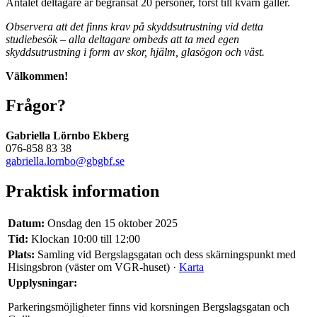
Antalet deltagare är begränsat 20 personer, först till kvarn gäller.
Observera att det finns krav på skyddsutrustning vid detta
studiebesök – alla deltagare ombeds att ta med egen
skyddsutrustning i form av skor, hjälm, glasögon och väst.
Välkommen!
Frågor?
Gabriella Lörnbo Ekberg
076-858 83 38
gabriella.lornbo@gbgbf.se
Praktisk information
Datum:
Onsdag den 15 oktober 2025
Tid:
Klockan 10:00 till 12:00
Plats:
Samling vid Bergslagsgatan och dess skärningspunkt med
Hisingsbron (väster om VGR-huset) ·
Karta
Upplysningar:
Parkeringsmöjligheter finns vid korsningen Bergslagsgatan och