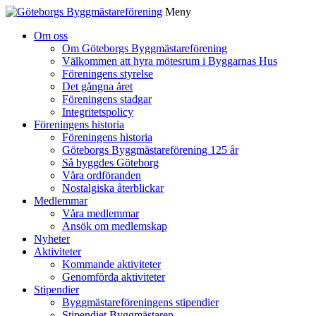
Meny
Gå
Om oss
vidare
Om Göteborgs Byggmästareförening
till
Välkommen att hyra mötesrum i Byggarnas Hus
innehåll
Föreningens styrelse
Det gångna året
Föreningens stadgar
Integritetspolicy
Föreningens historia
Föreningens historia
Göteborgs Byggmästareförening 125 år
Så byggdes Göteborg
Våra ordföranden
Nostalgiska återblickar
Medlemmar
Våra medlemmar
Ansök om medlemskap
Nyheter
Aktiviteter
Kommande aktiviteter
Genomförda aktiviteter
Stipendier
Byggmästareföreningens stipendier
Stipendiet Byggmästaren