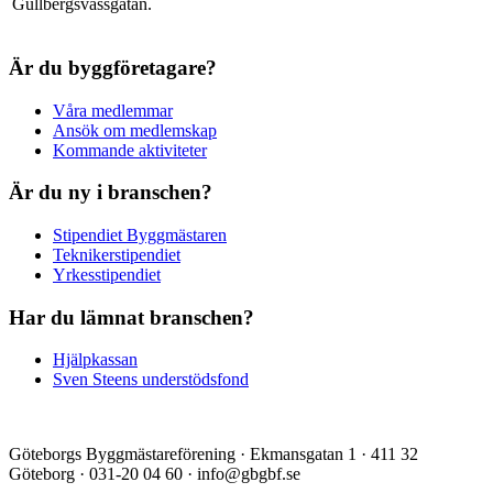
Gullbergsvassgatan.
Är du byggföretagare?
Våra medlemmar
Ansök om medlemskap
Kommande aktiviteter
Är du ny i branschen?
Stipendiet Byggmästaren
Teknikerstipendiet
Yrkesstipendiet
Har du lämnat branschen?
Hjälpkassan
Sven Steens understödsfond
Göteborgs Byggmästareförening · Ekmansgatan 1 · 411 32
Göteborg · 031-20 04 60 · info@gbgbf.se