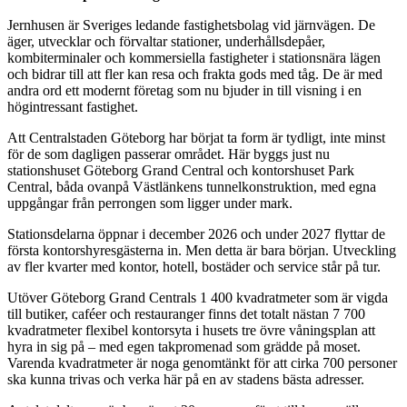
Jernhusen är Sveriges ledande fastighetsbolag vid järnvägen. De
äger, utvecklar och förvaltar stationer, underhållsdepåer,
kombiterminaler och kommersiella fastigheter i stationsnära lägen
och bidrar till att fler kan resa och frakta gods med tåg. De är med
andra ord ett modernt företag som nu bjuder in till visning i en
högintressant fastighet.
Att Centralstaden Göteborg har börjat ta form är tydligt, inte minst
för de som dagligen passerar området. Här byggs just nu
stationshuset Göteborg Grand Central och kontorshuset Park
Central, båda ovanpå Västlänkens tunnelkonstruktion, med egna
uppgångar från perrongen som ligger under mark.
Stationsdelarna öppnar i december 2026 och under 2027 flyttar de
första kontorshyresgästerna in. Men detta är bara början. Utveckling
av fler kvarter med kontor, hotell, bostäder och service står på tur.
Utöver Göteborg Grand Centrals 1 400 kvadratmeter som är vigda
till butiker, caféer och restauranger finns det totalt nästan 7 700
kvadratmeter flexibel kontorsyta i husets tre övre våningsplan att
hyra in sig på – med egen takpromenad som grädde på moset.
Varenda kvadratmeter är noga genomtänkt för att cirka 700 personer
ska kunna trivas och verka här på en av stadens bästa adresser.