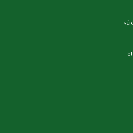
Vår
St