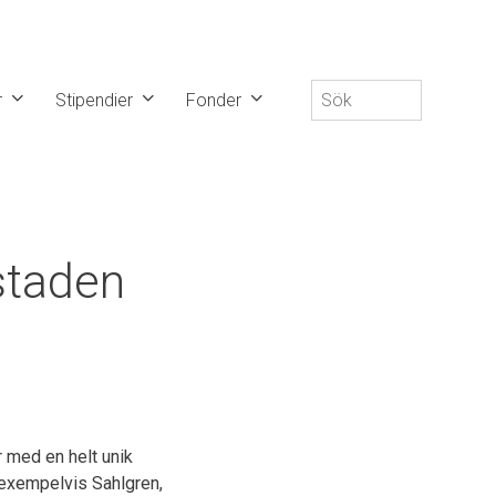
Sök
r
Stipendier
Fonder
efter:
staden
 med en helt unik
 exempelvis Sahlgren,