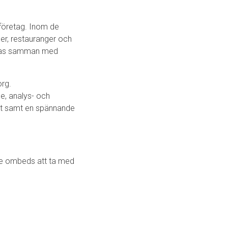
 företag. Inom de
r, restauranger och
länkas samman med
org.
e, analys- och
et samt en spännande
are ombeds att ta med