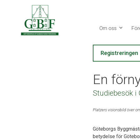
Gå
vidare
till
Om oss
För
innehåll
Registreringen
En förn
Studiebesök i
Platzers visionsbild över
Göteborgs Byggmästare
betydelse för Götebo