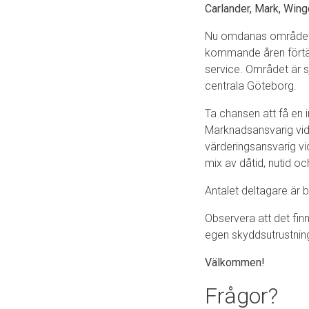
Carlander, Mark, Wing
Nu omdanas området av
kommande åren förtä
service. Området är s
centrala Göteborg.
Ta chansen att få en 
Marknadsansvarig vid
värderingsansvarig v
mix av dåtid, nutid oc
Antalet deltagare är be
Observera att det fin
egen skyddsutrustning
Välkommen!
Frågor?