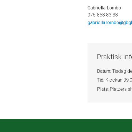
Gabriella Lörnbo
076-858 83 38
gabriella.lornbo@gbg
Praktisk in
Datum:
Tisdag d
Tid:
Klockan 09:00
Plats:
Platzers s