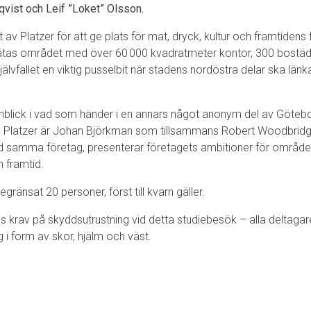
qvist och Leif ”Loket” Olsson.
 Platzer för att ge plats för mat, dryck, kultur och framtidens
tas området med över 60 000 kvadratmeter kontor, 300 bostäde
jälvfallet en viktig pusselbit när stadens nordöstra delar ska 
inblick i vad som händer i en annars något anonym del av Göteb
 Platzer är Johan Björkman som tillsammans Robert Woodbridg
id samma företag, presenterar företagets ambitioner för områd
h framtid.
gränsat 20 personer, först till kvarn gäller.
ns krav på skyddsutrustning vid detta studiebesök – alla deltag
 i form av skor, hjälm och väst.