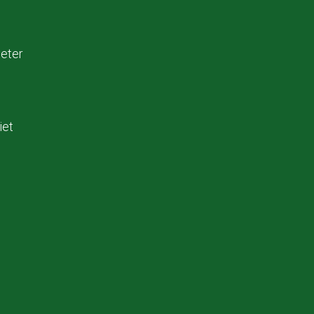
eter
iet