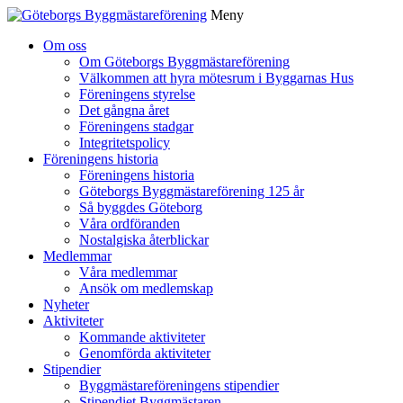
Meny
Gå
Om oss
vidare
Om Göteborgs Byggmästareförening
till
Välkommen att hyra mötesrum i Byggarnas Hus
innehåll
Föreningens styrelse
Det gångna året
Föreningens stadgar
Integritetspolicy
Föreningens historia
Föreningens historia
Göteborgs Byggmästareförening 125 år
Så byggdes Göteborg
Våra ordföranden
Nostalgiska återblickar
Medlemmar
Våra medlemmar
Ansök om medlemskap
Nyheter
Aktiviteter
Kommande aktiviteter
Genomförda aktiviteter
Stipendier
Byggmästareföreningens stipendier
Stipendiet Byggmästaren