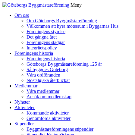
Meny
Gå
Om oss
vidare
Om Göteborgs Byggmästareförening
till
Välkommen att hyra mötesrum i Byggarnas Hus
innehåll
Föreningens styrelse
Det gångna året
Föreningens stadgar
Integritetspolicy
Föreningens historia
Föreningens historia
Göteborgs Byggmästareförening 125 år
Så byggdes Göteborg
Våra ordföranden
Nostalgiska återblickar
Medlemmar
Våra medlemmar
Ansök om medlemskap
Nyheter
Aktiviteter
Kommande aktiviteter
Genomförda aktiviteter
Stipendier
Byggmästareföreningens stipendier
Stipendiet Byggmästaren