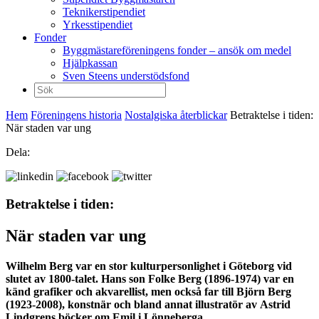
Teknikerstipendiet
Yrkesstipendiet
Fonder
Byggmästareföreningens fonder – ansök om medel
Hjälpkassan
Sven Steens understödsfond
Sök
efter:
Hem
Föreningens historia
Nostalgiska återblickar
Betraktelse i tiden:
När staden var ung
Dela:
Betraktelse i tiden:
När staden var ung
Wilhelm Berg var en stor kulturpersonlighet i Göteborg vid
slutet av 1800-talet. Hans son Folke Berg (1896-1974) var en
känd grafiker och akvarellist, men också far till Björn Berg
(1923-2008), konstnär och bland annat illustratör av Astrid
Lindgrens böcker om Emil i Lönneberga.