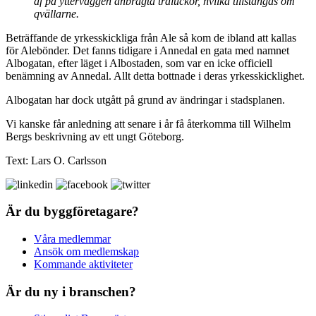
af på ytterväggen anbragta träluckor, hvilka tillstängas om
qvällarne.
Beträffande de yrkesskickliga från Ale så kom de ibland att kallas
för Alebönder. Det fanns tidigare i Annedal en gata med namnet
Albogatan, efter läget i Albostaden, som var en icke officiell
benämning av Annedal. Allt detta bottnade i deras yrkesskicklighet.
Albogatan har dock utgått på grund av ändringar i stadsplanen.
Vi kanske får anledning att senare i år få återkomma till Wilhelm
Bergs beskrivning av ett ungt Göteborg.
Text: Lars O. Carlsson
Är du byggföretagare?
Våra medlemmar
Ansök om medlemskap
Kommande aktiviteter
Är du ny i branschen?