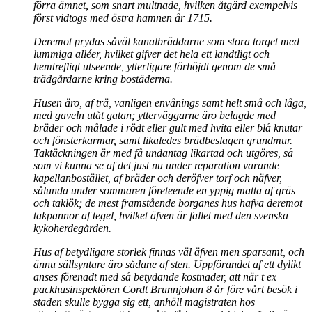
förra ämnet, som snart multnade, hvilken åtgärd exempelvis
först vidtogs med östra hamnen år 1715.
Deremot prydas såväl kanalbräddarne som stora torget med
lummiga alléer, hvilket gifver det hela ett landtligt och
hemtrefligt utseende, ytterligare förhöjdt genom de små
trädgårdarne kring bostäderna.
Husen äro, af trä, vanligen envånings samt helt små och låga,
med gaveln utåt gatan; ytterväggarne äro belagde med
bräder och målade i rödt eller gult med hvita eller blå knutar
och fönsterkarmar, samt likaledes brädbeslagen grundmur.
Taktäckningen är med få undantag likartad och utgöres, så
som vi kunna se af det just nu under reparation varande
kapellanbostället, af bräder och deröfver torf och näfver,
sålunda under sommaren företeende en yppig matta af gräs
och taklök; de mest framstående borganes hus hafva deremot
takpannor af tegel, hvilket äfven är fallet med den svenska
kykoherdegården.
Hus af betydligare storlek finnas väl äfven men sparsamt, och
ännu sällsyntare äro sådane af sten. Uppförandet af ett dylikt
anses förenadt med så betydande kostnader, att när t ex
packhusinspektören Cordt Brunnjohan 8 år före vårt besök i
staden skulle bygga sig ett, anhöll magistraten hos