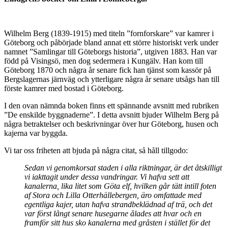
Wilhelm Berg (1839-1915) med titeln ”fornforskare” var kamrer i
Göteborg och påbörjade bland annat ett större historiskt verk under
namnet ”Samlingar till Göteborgs historia”, utgiven 1883. Han var
född på Visingsö, men dog sedermera i Kungälv. Han kom till
Göteborg 1870 och några år senare fick han tjänst som kassör på
Bergslagernas järnväg och ytterligare några år senare utsågs han till
förste kamrer med bostad i Göteborg.
I den ovan nämnda boken finns ett spännande avsnitt med rubriken
”De enskilde byggnaderne”. I detta avsnitt bjuder Wilhelm Berg på
några betraktelser och beskrivningar över hur Göteborg, husen och
kajerna var byggda.
Vi tar oss friheten att bjuda på några citat, så håll tillgodo:
Sedan vi genomkorsat staden i alla riktningar, är det åtskilligt
vi iakttagit under dessa vandringar. Vi hafva sett att
kanalerna, lika litet som Göta elf, hvilken går tätt intill foten
af Stora och Lilla Otterhällebergen, äro omfattade med
egentliga kajer, utan hafva strandbeklädnad af trä, och det
var först långt senare husegarne ålades att hvar och en
framför sitt hus sko kanalerna med gråsten i stället för det