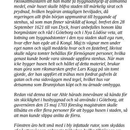
riksskattmästaren att han måtte få byggnadshjelp af allmänna
medel, enär huset skulle blifva staden till märkelig sirat och
prydnad, hvilken begäran antagligen beviljades, då
regeringen allt ifrån början uppmuntrat till byggande af
stenhus, så som man finner särskildt af kongl. brefvet den 28
September 1621 till van Dyck, hvari anbefalles honom låta
borgmästare och råd i Göteborg och i Nya Lödöse veta, att
lottning om byggnadstomter i den nya staden skall ega rum,
hvar efter han egde att å Kongl. Maj:ts vägnar men under
eget namn och sigill meddela hvar och en fastebref, likvisst
skulle några tomter behållas för förmögnare personer, hvilka
genast kunde borde vara sinnade uppföra stenhus. När man
icke bygger husen helt och hållet af detta materiel, brukar
man göra som riksmarsken grefve Lars Kagg på sin tomt
gjorde, der han uppfört ett trähus men fordrat gafveln åt
gatan och ena sidoväggen med tegel, hvilket hus var
detsamma som Brunnjohan köpt och nu ärnade ombygga.
Redan vid denna tid var Ahle härads innevånare så kända för
sin skicklighet i husbyggnad och så använda i Göteborg, att
guvernören den 15 maj 1703 föreslog magistraten skulle
tillsätta en eller flera personer för att bygga husen i staden, så
att man kunde slippa anlita de förra.
Fönstren äro helt små med i bly infattade rutor, som skyddas