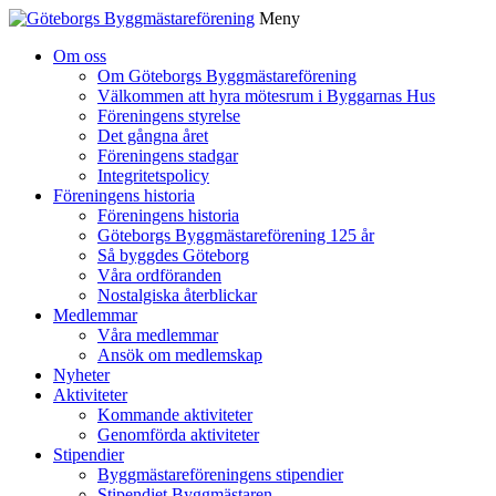
Meny
Gå
Om oss
vidare
Om Göteborgs Byggmästareförening
till
Välkommen att hyra mötesrum i Byggarnas Hus
innehåll
Föreningens styrelse
Det gångna året
Föreningens stadgar
Integritetspolicy
Föreningens historia
Föreningens historia
Göteborgs Byggmästareförening 125 år
Så byggdes Göteborg
Våra ordföranden
Nostalgiska återblickar
Medlemmar
Våra medlemmar
Ansök om medlemskap
Nyheter
Aktiviteter
Kommande aktiviteter
Genomförda aktiviteter
Stipendier
Byggmästareföreningens stipendier
Stipendiet Byggmästaren