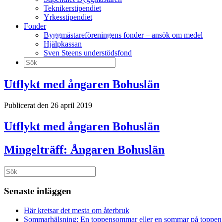
Teknikerstipendiet
Yrkesstipendiet
Fonder
Byggmästareföreningens fonder – ansök om medel
Hjälpkassan
Sven Steens understödsfond
Sök
efter:
Utflykt med ångaren Bohuslän
Publicerat den 26 april 2019
Utflykt med ångaren Bohuslän
Mingelträff: Ångaren Bohuslän
Sök
efter:
Senaste inläggen
Här kretsar det mesta om återbruk
Sommarhälsning: En toppensommar eller en sommar på toppen