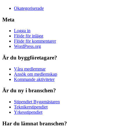
Okategoriserade
Meta
Logga in
Flöde för inlägg
Flöde för kommentarer
WordPress.org
Är du byggföretagare?
Våra medlemmar
Ansök om medlemskap
Kommande aktiviteter
Är du ny i branschen?
Stipendiet Byggmästaren
Teknikerstipendiet
Yrkesstipendiet
Har du lämnat branschen?