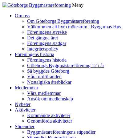
Meny
Gå
Om oss
vidare
Om Göteborgs Byggmästareförening
till
Välkommen att hyra mötesrum i Byggarnas Hus
innehåll
Föreningens styrelse
Det gångna året
Föreningens stadgar
Integritetspolicy
Föreningens historia
Föreningens historia
Göteborgs Byggmästareförening 125 år
Så byggdes Göteborg
Våra ordföranden
Nostalgiska återblickar
Medlemmar
Våra medlemmar
Ansök om medlemskap
Nyheter
Aktiviteter
Kommande aktiviteter
Genomförda aktiviteter
Stipendier
Byggmästareföreningens stipendier
Stipendiet Byggmästaren