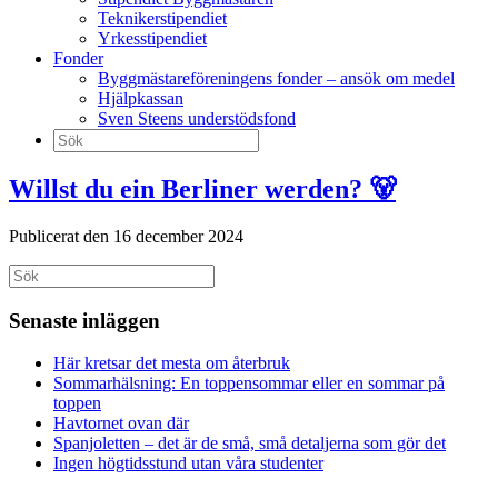
Teknikerstipendiet
Yrkesstipendiet
Fonder
Byggmästareföreningens fonder – ansök om medel
Hjälpkassan
Sven Steens understödsfond
Sök
efter:
Willst du ein Berliner werden? 🐻
Publicerat den 16 december 2024
Sök
efter:
Senaste inläggen
Här kretsar det mesta om återbruk
Sommarhälsning: En toppensommar eller en sommar på
toppen
Havtornet ovan där
Spanjoletten – det är de små, små detaljerna som gör det
Ingen högtidsstund utan våra studenter