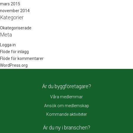
mars 2015
november 2014
Kategorier
Okategoriserade
Meta
Logga in
Flöde för inlägg
Flöde för kommentarer
WordPress.org
Är du byggföretagare?
Våra medlemmar
Ansök om medlemskap
Kommande aktiviteter
Är du ny i branschen?