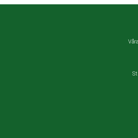
Vår
St