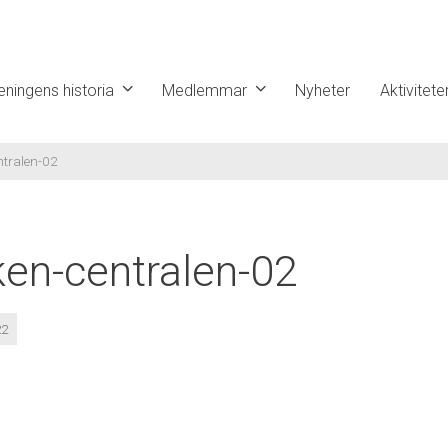
eningens historia
Medlemmar
Nyheter
Aktivitete
ntralen-02
ken-centralen-02
22