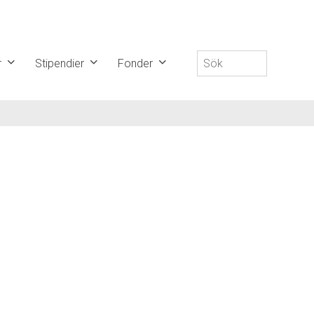
Sök
r
Stipendier
Fonder
efter: