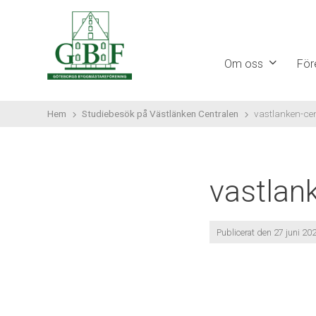
Gå
vidare
till
Om oss
För
innehåll
Hem
Studiebesök på Västlänken Centralen
vastlanken-ce
vastlan
Publicerat den 27 juni 20