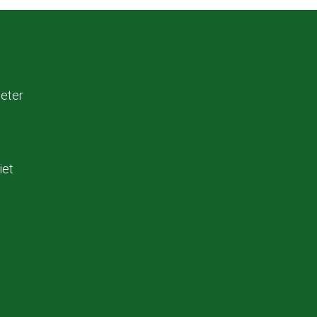
eter
iet