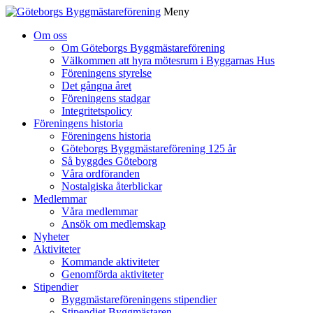
Meny
Gå
Om oss
vidare
Om Göteborgs Byggmästareförening
till
Välkommen att hyra mötesrum i Byggarnas Hus
innehåll
Föreningens styrelse
Det gångna året
Föreningens stadgar
Integritetspolicy
Föreningens historia
Föreningens historia
Göteborgs Byggmästareförening 125 år
Så byggdes Göteborg
Våra ordföranden
Nostalgiska återblickar
Medlemmar
Våra medlemmar
Ansök om medlemskap
Nyheter
Aktiviteter
Kommande aktiviteter
Genomförda aktiviteter
Stipendier
Byggmästareföreningens stipendier
Stipendiet Byggmästaren