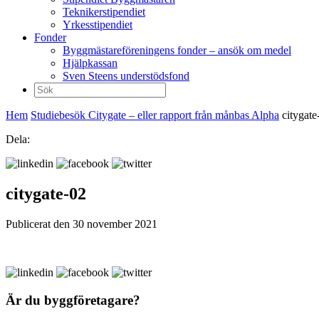
Teknikerstipendiet
Yrkesstipendiet
Fonder
Byggmästareföreningens fonder – ansök om medel
Hjälpkassan
Sven Steens understödsfond
Sök
efter:
Hem
Studiebesök Citygate – eller rapport från månbas Alpha
citygate
Dela:
citygate-02
Publicerat den 30 november 2021
Är du byggföretagare?