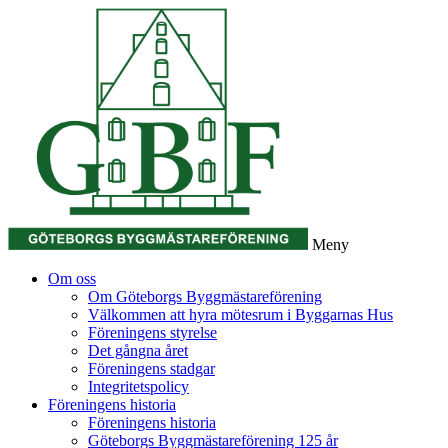
Meny
Gå
Om oss
vidare
Om Göteborgs Byggmästareförening
till
Välkommen att hyra mötesrum i Byggarnas Hus
innehåll
Föreningens styrelse
Det gångna året
Föreningens stadgar
Integritetspolicy
Föreningens historia
Föreningens historia
Göteborgs Byggmästareförening 125 år