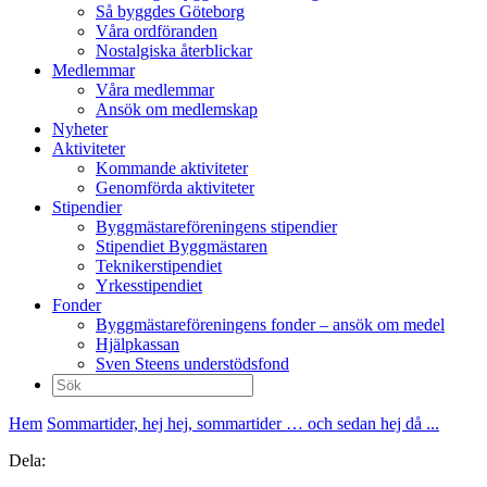
Så byggdes Göteborg
Våra ordföranden
Nostalgiska återblickar
Medlemmar
Våra medlemmar
Ansök om medlemskap
Nyheter
Aktiviteter
Kommande aktiviteter
Genomförda aktiviteter
Stipendier
Byggmästareföreningens stipendier
Stipendiet Byggmästaren
Teknikerstipendiet
Yrkesstipendiet
Fonder
Byggmästareföreningens fonder – ansök om medel
Hjälpkassan
Sven Steens understödsfond
Sök
efter:
Hem
Sommartider, hej hej, sommartider … och sedan hej då ...
Dela: