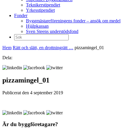
Teknikerstipendiet
Yrkesstipendiet
Fonder
Byggmästareföreningens fonder – ansök om medel
Hjälpkassan
Sven Steens understödsfond
Sök
efter:
Hem
Rätt och slätt, en drottningrätt …
pizzamingel_01
Dela:
pizzamingel_01
Publicerat den 4 september 2019
Är du byggföretagare?