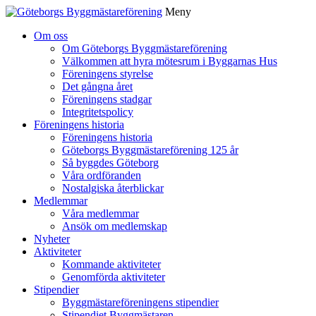
Meny
Gå
Om oss
vidare
Om Göteborgs Byggmästareförening
till
Välkommen att hyra mötesrum i Byggarnas Hus
innehåll
Föreningens styrelse
Det gångna året
Föreningens stadgar
Integritetspolicy
Föreningens historia
Föreningens historia
Göteborgs Byggmästareförening 125 år
Så byggdes Göteborg
Våra ordföranden
Nostalgiska återblickar
Medlemmar
Våra medlemmar
Ansök om medlemskap
Nyheter
Aktiviteter
Kommande aktiviteter
Genomförda aktiviteter
Stipendier
Byggmästareföreningens stipendier
Stipendiet Byggmästaren