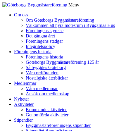
Meny
Gå
Om oss
vidare
Om Göteborgs Byggmästareförening
till
Välkommen att hyra mötesrum i Byggarnas Hus
innehåll
Föreningens styrelse
Det gångna året
Föreningens stadgar
Integritetspolicy
Föreningens historia
Föreningens historia
Göteborgs Byggmästareförening 125 år
Så byggdes Göteborg
Våra ordföranden
Nostalgiska återblickar
Medlemmar
Våra medlemmar
Ansök om medlemskap
Nyheter
Aktiviteter
Kommande aktiviteter
Genomförda aktiviteter
Stipendier
Byggmästareföreningens stipendier
Stipendiet Byggmästaren