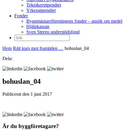
Teknikerstipendiet
Yrkesstipendiet
Fonder
Byggmästareföreningens fonder – ansök om medel
Hjälpkassan
Sven Steens understödsfond
Sök
efter:
Hem
Rätt kurs mot framtiden …
bohuslan_04
Dela:
bohuslan_04
Publicerat den 1 juni 2017
Är du byggföretagare?