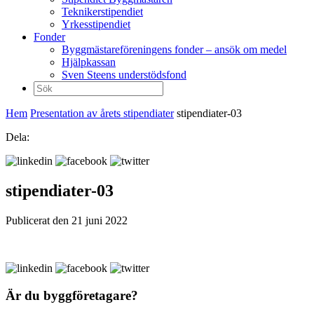
Teknikerstipendiet
Yrkesstipendiet
Fonder
Byggmästareföreningens fonder – ansök om medel
Hjälpkassan
Sven Steens understödsfond
Sök
efter:
Hem
Presentation av årets stipendiater
stipendiater-03
Dela:
stipendiater-03
Publicerat den 21 juni 2022
Är du byggföretagare?