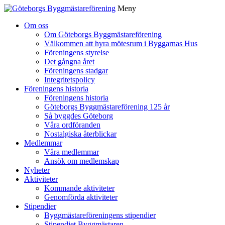
Meny
Gå
Om oss
vidare
Om Göteborgs Byggmästareförening
till
Välkommen att hyra mötesrum i Byggarnas Hus
innehåll
Föreningens styrelse
Det gångna året
Föreningens stadgar
Integritetspolicy
Föreningens historia
Föreningens historia
Göteborgs Byggmästareförening 125 år
Så byggdes Göteborg
Våra ordföranden
Nostalgiska återblickar
Medlemmar
Våra medlemmar
Ansök om medlemskap
Nyheter
Aktiviteter
Kommande aktiviteter
Genomförda aktiviteter
Stipendier
Byggmästareföreningens stipendier
Stipendiet Byggmästaren