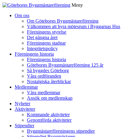
Meny
Gå
Om oss
vidare
Om Göteborgs Byggmästareförening
till
Välkommen att hyra mötesrum i Byggarnas Hus
innehåll
Föreningens styrelse
Det gångna året
Föreningens stadgar
Integritetspolicy
Föreningens historia
Föreningens historia
Göteborgs Byggmästareförening 125 år
Så byggdes Göteborg
Våra ordföranden
Nostalgiska återblickar
Medlemmar
Våra medlemmar
Ansök om medlemskap
Nyheter
Aktiviteter
Kommande aktiviteter
Genomförda aktiviteter
Stipendier
Byggmästareföreningens stipendier
Stipendiet Byggmästaren