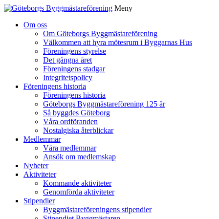
Meny
Gå
Om oss
vidare
Om Göteborgs Byggmästareförening
till
Välkommen att hyra mötesrum i Byggarnas Hus
innehåll
Föreningens styrelse
Det gångna året
Föreningens stadgar
Integritetspolicy
Föreningens historia
Föreningens historia
Göteborgs Byggmästareförening 125 år
Så byggdes Göteborg
Våra ordföranden
Nostalgiska återblickar
Medlemmar
Våra medlemmar
Ansök om medlemskap
Nyheter
Aktiviteter
Kommande aktiviteter
Genomförda aktiviteter
Stipendier
Byggmästareföreningens stipendier
Stipendiet Byggmästaren