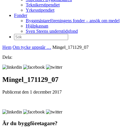
Teknikerstipendiet
Yrkesstipendiet
Fonder
Byggmästareföreningens fonder – ansök om medel
Hjälpkassan
Sven Steens understödsfond
Sök
efter:
Hem
Om tycke uppstår …
Mingel_171129_07
Dela:
Mingel_171129_07
Publicerat den 1 december 2017
Är du byggföretagare?