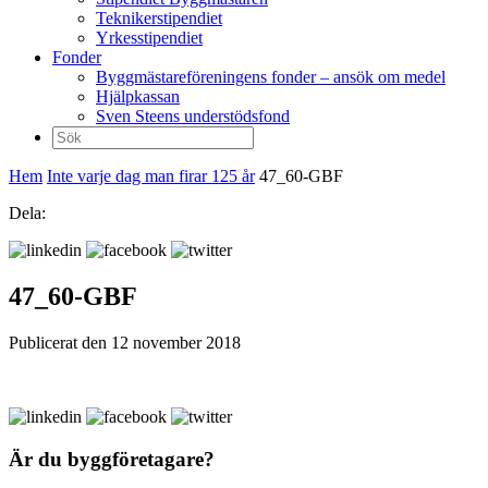
Teknikerstipendiet
Yrkesstipendiet
Fonder
Byggmästareföreningens fonder – ansök om medel
Hjälpkassan
Sven Steens understödsfond
Sök
efter:
Hem
Inte varje dag man firar 125 år
47_60-GBF
Dela:
47_60-GBF
Publicerat den 12 november 2018
Är du byggföretagare?