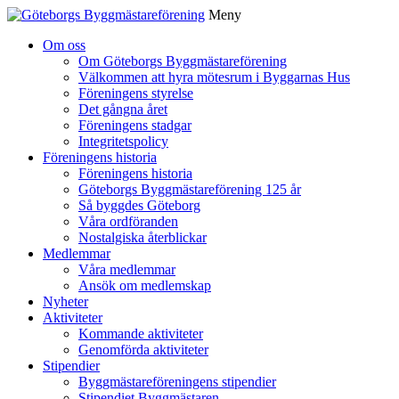
Meny
Gå
Om oss
vidare
Om Göteborgs Byggmästareförening
till
Välkommen att hyra mötesrum i Byggarnas Hus
innehåll
Föreningens styrelse
Det gångna året
Föreningens stadgar
Integritetspolicy
Föreningens historia
Föreningens historia
Göteborgs Byggmästareförening 125 år
Så byggdes Göteborg
Våra ordföranden
Nostalgiska återblickar
Medlemmar
Våra medlemmar
Ansök om medlemskap
Nyheter
Aktiviteter
Kommande aktiviteter
Genomförda aktiviteter
Stipendier
Byggmästareföreningens stipendier
Stipendiet Byggmästaren