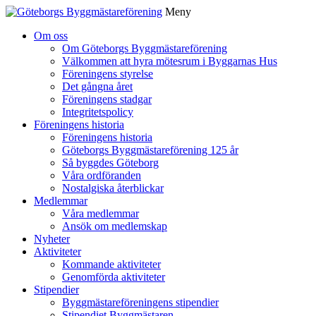
Meny
Gå
Om oss
vidare
Om Göteborgs Byggmästareförening
till
Välkommen att hyra mötesrum i Byggarnas Hus
innehåll
Föreningens styrelse
Det gångna året
Föreningens stadgar
Integritetspolicy
Föreningens historia
Föreningens historia
Göteborgs Byggmästareförening 125 år
Så byggdes Göteborg
Våra ordföranden
Nostalgiska återblickar
Medlemmar
Våra medlemmar
Ansök om medlemskap
Nyheter
Aktiviteter
Kommande aktiviteter
Genomförda aktiviteter
Stipendier
Byggmästareföreningens stipendier
Stipendiet Byggmästaren