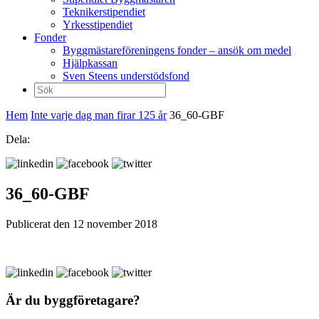
Teknikerstipendiet
Yrkesstipendiet
Fonder
Byggmästareföreningens fonder – ansök om medel
Hjälpkassan
Sven Steens understödsfond
Sök
efter:
Hem
Inte varje dag man firar 125 år
36_60-GBF
Dela:
36_60-GBF
Publicerat den 12 november 2018
Är du byggföretagare?