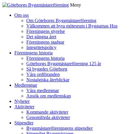
Meny
Gå
Om oss
vidare
Om Göteborgs Byggmästareförening
till
Välkommen att hyra mötesrum i Byggarnas Hus
innehåll
Föreningens styrelse
Det gångna året
Föreningens stadgar
Integritetspolicy
Föreningens historia
Föreningens historia
Göteborgs Byggmästareförening 125 år
Så byggdes Göteborg
Våra ordföranden
Nostalgiska återblickar
Medlemmar
Våra medlemmar
Ansök om medlemskap
Nyheter
Aktiviteter
Kommande aktiviteter
Genomförda aktiviteter
Stipendier
Byggmästareföreningens stipendier
Stipendiet Byggmästaren