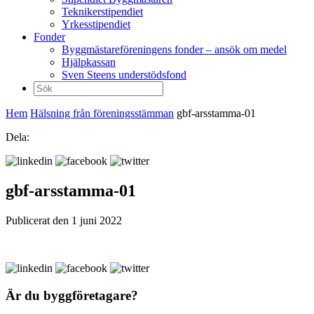
Teknikerstipendiet
Yrkesstipendiet
Fonder
Byggmästareföreningens fonder – ansök om medel
Hjälpkassan
Sven Steens understödsfond
Sök
efter:
Hem
Hälsning från föreningsstämman
gbf-arsstamma-01
Dela:
gbf-arsstamma-01
Publicerat den 1 juni 2022
Är du byggföretagare?