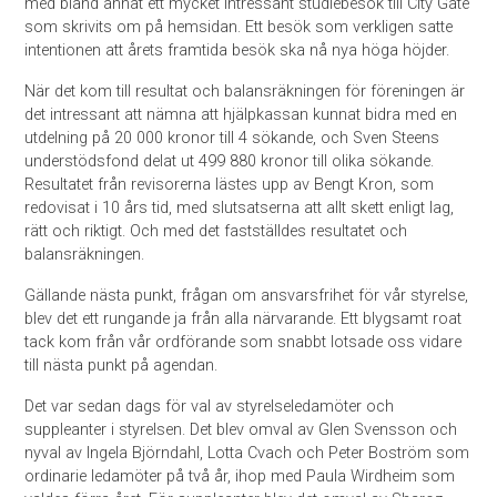
med bland annat ett mycket intressant studiebesök till City Gate
som skrivits om på hemsidan. Ett besök som verkligen satte
intentionen att årets framtida besök ska nå nya höga höjder.
När det kom till resultat och balansräkningen för föreningen är
det intressant att nämna att hjälpkassan kunnat bidra med en
utdelning på 20 000 kronor till 4 sökande, och Sven Steens
understödsfond delat ut 499 880 kronor till olika sökande.
Resultatet från revisorerna lästes upp av Bengt Kron, som
redovisat i 10 års tid, med slutsatserna att allt skett enligt lag,
rätt och riktigt. Och med det fastställdes resultatet och
balansräkningen.
Gällande nästa punkt, frågan om ansvarsfrihet för vår styrelse,
blev det ett rungande ja från alla närvarande. Ett blygsamt roat
tack kom från vår ordförande som snabbt lotsade oss vidare
till nästa punkt på agendan.
Det var sedan dags för val av styrelseledamöter och
suppleanter i styrelsen. Det blev omval av Glen Svensson och
nyval av Ingela Björndahl, Lotta Cvach och Peter Boström som
ordinarie ledamöter på två år, ihop med Paula Wirdheim som