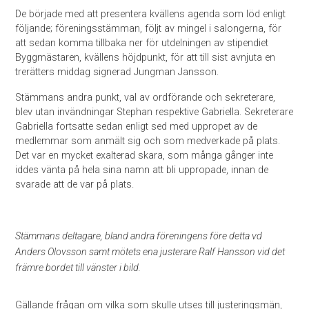
De började med att presentera kvällens agenda som löd enligt
följande; föreningsstämman, följt av mingel i salongerna, för
att sedan komma tillbaka ner för utdelningen av stipendiet
Byggmästaren, kvällens höjdpunkt, för att till sist avnjuta en
trerätters middag signerad Jungman Jansson.
Stämmans andra punkt, val av ordförande och sekreterare,
blev utan invändningar Stephan respektive Gabriella. Sekreterare
Gabriella fortsatte sedan enligt sed med uppropet av de
medlemmar som anmält sig och som medverkade på plats.
Det var en mycket exalterad skara, som många gånger inte
iddes vänta på hela sina namn att bli uppropade, innan de
svarade att de var på plats.
Stämmans deltagare, bland andra föreningens före detta vd
Anders Olovsson samt mötets ena justerare Ralf Hansson vid det
främre bordet till vänster i bild.
Gällande frågan om vilka som skulle utses till justeringsmän,