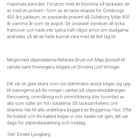
maximala perioden. Förutom med en blomma så tackades de
av med en present i form av en tavla skapad för Göteborgs
400 års jubileum, en passande present då Göteborg fyllde 400
år samma år som de avgick. De önskade styrelsen all lycka
framöver och hade inte själva haft något emot om stadgarna
ändrades så att de hade kunnat vara med ett litet tag till.
Mingel med stipendiaterna Rebecka Strutz och Maja Sjöstedt till
vänster samt föreningens tidigare vd Christina Lööf till höger.
Det var en glad skara som vid stämmans avslut begav sig upp
till salongerna på lite mingel i väntan på stipendieutdelningen.
Renovering, ommålning och ommöblering blev lovordad av
alla som satte sin fot i lokalerna. Ett tacksamhetens ord
skänkes här till alla underbara byggare av Byggarnas Hus. Efter
lite bubbel och lite babbel begav vi oss sedan ner igen, det var
dags för stipendieutdelning och middag.
Text: Emelie Ljungberg