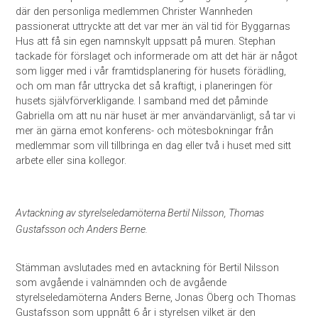
där den personliga medlemmen Christer Wannheden
passionerat uttryckte att det var mer än väl tid för Byggarnas
Hus att få sin egen namnskylt uppsatt på muren. Stephan
tackade för förslaget och informerade om att det här är något
som ligger med i vår framtidsplanering för husets förädling,
och om man får uttrycka det så kraftigt, i planeringen för
husets självförverkligande. I samband med det påminde
Gabriella om att nu när huset är mer användarvänligt, så tar vi
mer än gärna emot konferens- och mötesbokningar från
medlemmar som vill tillbringa en dag eller två i huset med sitt
arbete eller sina kollegor.
Avtackning av styrelseledamöterna Bertil Nilsson, Thomas
Gustafsson och Anders Berne.
Stämman avslutades med en avtackning för Bertil Nilsson
som avgående i valnämnden och de avgående
styrelseledamöterna Anders Berne, Jonas Öberg och Thomas
Gustafsson som uppnått 6 år i styrelsen vilket är den