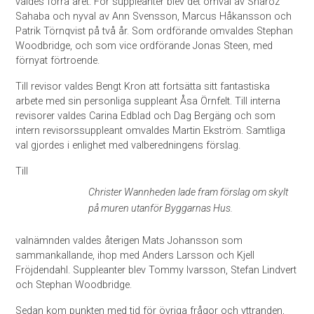
valdes förra året. För suppleanter blev det omval av Sharoz
Sahaba och nyval av Ann Svensson, Marcus Håkansson och
Patrik Törnqvist på två år. Som ordförande omvaldes Stephan
Woodbridge, och som vice ordförande Jonas Steen, med
förnyat förtroende.
Till revisor valdes Bengt Kron att fortsätta sitt fantastiska
arbete med sin personliga suppleant Åsa Örnfelt. Till interna
revisorer valdes Carina Edblad och Dag Bergäng och som
intern revisorssuppleant omvaldes Martin Ekström. Samtliga
val gjordes i enlighet med valberedningens förslag.
Till
Christer Wannheden lade fram förslag om skylt
på muren utanför Byggarnas Hus.
valnämnden valdes återigen Mats Johansson som
sammankallande, ihop med Anders Larsson och Kjell
Fröjdendahl. Suppleanter blev Tommy Ivarsson, Stefan Lindvert
och Stephan Woodbridge.
Sedan kom punkten med tid för övriga frågor och yttranden,