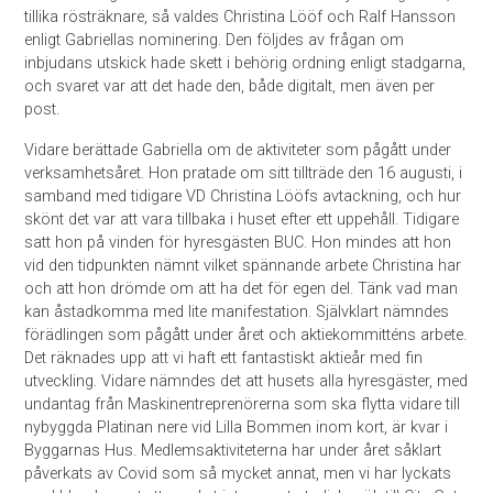
tillika rösträknare, så valdes Christina Lööf och Ralf Hansson
enligt Gabriellas nominering. Den följdes av frågan om
inbjudans utskick hade skett i behörig ordning enligt stadgarna,
och svaret var att det hade den, både digitalt, men även per
post.
Vidare berättade Gabriella om de aktiviteter som pågått under
verksamhetsåret. Hon pratade om sitt tillträde den 16 augusti, i
samband med tidigare VD Christina Lööfs avtackning, och hur
skönt det var att vara tillbaka i huset efter ett uppehåll. Tidigare
satt hon på vinden för hyresgästen BUC. Hon mindes att hon
vid den tidpunkten nämnt vilket spännande arbete Christina har
och att hon drömde om att ha det för egen del. Tänk vad man
kan åstadkomma med lite manifestation. Självklart nämndes
förädlingen som pågått under året och aktiekommitténs arbete.
Det räknades upp att vi haft ett fantastiskt aktieår med fin
utveckling. Vidare nämndes det att husets alla hyresgäster, med
undantag från Maskinentreprenörerna som ska flytta vidare till
nybyggda Platinan nere vid Lilla Bommen inom kort, är kvar i
Byggarnas Hus. Medlemsaktiviteterna har under året såklart
påverkats av Covid som så mycket annat, men vi har lyckats