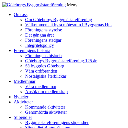
Meny
Gå
Om oss
vidare
Om Göteborgs Byggmästareförening
till
Välkommen att hyra mötesrum i Byggarnas Hus
innehåll
Föreningens styrelse
Det gångna året
Föreningens stadgar
Integritetspolicy
Föreningens historia
Föreningens historia
Göteborgs Byggmästareförening 125 år
Så byggdes Göteborg
Våra ordföranden
Nostalgiska återblickar
Medlemmar
Våra medlemmar
Ansök om medlemskap
Nyheter
Aktiviteter
Kommande aktiviteter
Genomförda aktiviteter
Stipendier
Byggmästareföreningens stipendier
Stipendiet Byggmästaren