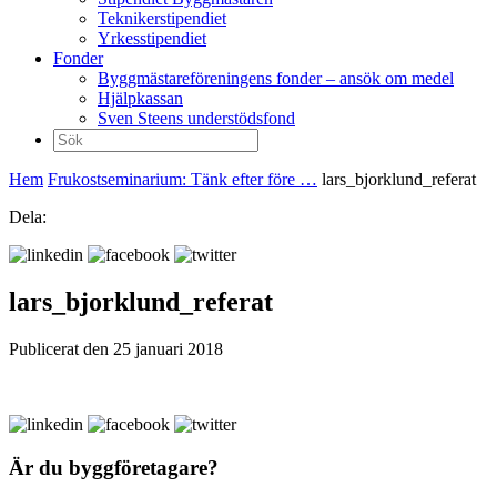
Teknikerstipendiet
Yrkesstipendiet
Fonder
Byggmästareföreningens fonder – ansök om medel
Hjälpkassan
Sven Steens understödsfond
Sök
efter:
Hem
Frukostseminarium: Tänk efter före …
lars_bjorklund_referat
Dela:
lars_bjorklund_referat
Publicerat den 25 januari 2018
Är du byggföretagare?