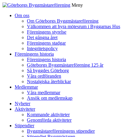
Meny
Gå
Om oss
vidare
Om Göteborgs Byggmästareförening
till
Välkommen att hyra mötesrum i Byggarnas Hus
innehåll
Föreningens styrelse
Det gångna året
Föreningens stadgar
Integritetspolicy
Föreningens historia
Föreningens historia
Göteborgs Byggmästareförening 125 år
Så byggdes Göteborg
Våra ordföranden
Nostalgiska återblickar
Medlemmar
Våra medlemmar
Ansök om medlemskap
Nyheter
Aktiviteter
Kommande aktiviteter
Genomförda aktiviteter
Stipendier
Byggmästareföreningens stipendier
Stipendiet Byggmästaren