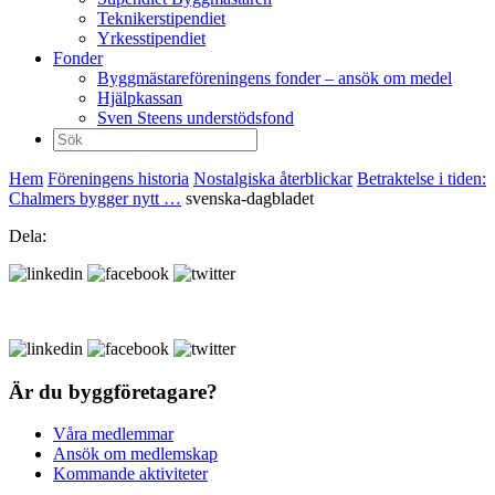
Teknikerstipendiet
Yrkesstipendiet
Fonder
Byggmästareföreningens fonder – ansök om medel
Hjälpkassan
Sven Steens understödsfond
Sök
efter:
Hem
Föreningens historia
Nostalgiska återblickar
Betraktelse i tiden:
Chalmers bygger nytt …
svenska-dagbladet
Dela:
Är du byggföretagare?
Våra medlemmar
Ansök om medlemskap
Kommande aktiviteter