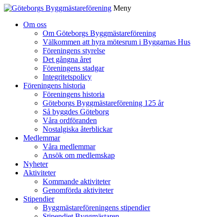
Meny
Gå
Om oss
vidare
Om Göteborgs Byggmästareförening
till
Välkommen att hyra mötesrum i Byggarnas Hus
innehåll
Föreningens styrelse
Det gångna året
Föreningens stadgar
Integritetspolicy
Föreningens historia
Föreningens historia
Göteborgs Byggmästareförening 125 år
Så byggdes Göteborg
Våra ordföranden
Nostalgiska återblickar
Medlemmar
Våra medlemmar
Ansök om medlemskap
Nyheter
Aktiviteter
Kommande aktiviteter
Genomförda aktiviteter
Stipendier
Byggmästareföreningens stipendier
Stipendiet Byggmästaren