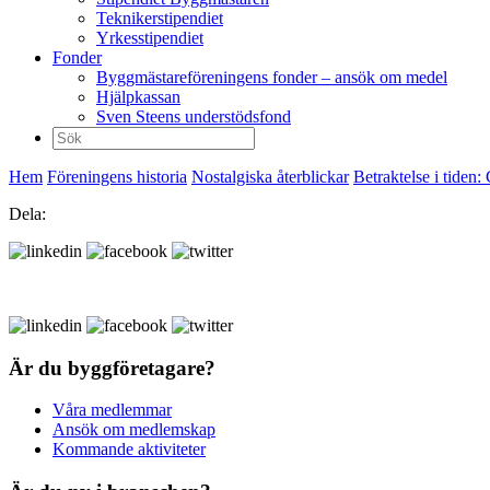
Teknikerstipendiet
Yrkesstipendiet
Fonder
Byggmästareföreningens fonder – ansök om medel
Hjälpkassan
Sven Steens understödsfond
Sök
efter:
Hem
Föreningens historia
Nostalgiska återblickar
Betraktelse i tiden: 
Dela:
Är du byggföretagare?
Våra medlemmar
Ansök om medlemskap
Kommande aktiviteter