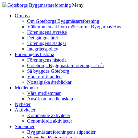
Meny
Gå
Om oss
vidare
Om Göteborgs Byggmästareförening
till
Välkommen att hyra mötesrum i Byggarnas Hus
innehåll
Föreningens styrelse
Det gångna året
Föreningens stadgar
Integritetspolicy
Föreningens historia
Föreningens historia
Göteborgs Byggmästareförening 125 år
Så byggdes Göteborg
Våra ordföranden
Nostalgiska återblickar
Medlemmar
Våra medlemmar
Ansök om medlemskap
Nyheter
Aktiviteter
Kommande aktiviteter
Genomförda aktiviteter
Stipendier
Byggmästareföreningens stipendier
Stipendiet Byggmästaren