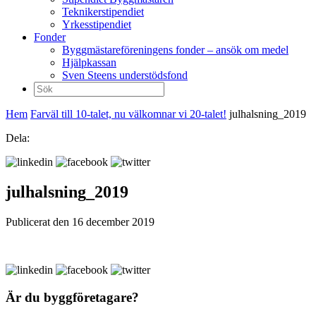
Teknikerstipendiet
Yrkesstipendiet
Fonder
Byggmästareföreningens fonder – ansök om medel
Hjälpkassan
Sven Steens understödsfond
Sök
efter:
Hem
Farväl till 10-talet, nu välkomnar vi 20-talet!
julhalsning_2019
Dela:
julhalsning_2019
Publicerat den 16 december 2019
Är du byggföretagare?