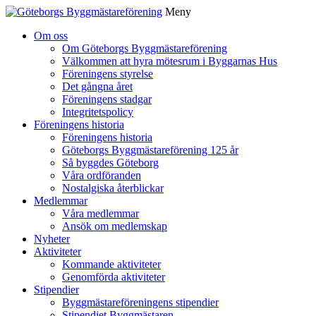
Meny
Gå
Om oss
vidare
Om Göteborgs Byggmästareförening
till
Välkommen att hyra mötesrum i Byggarnas Hus
innehåll
Föreningens styrelse
Det gångna året
Föreningens stadgar
Integritetspolicy
Föreningens historia
Föreningens historia
Göteborgs Byggmästareförening 125 år
Så byggdes Göteborg
Våra ordföranden
Nostalgiska återblickar
Medlemmar
Våra medlemmar
Ansök om medlemskap
Nyheter
Aktiviteter
Kommande aktiviteter
Genomförda aktiviteter
Stipendier
Byggmästareföreningens stipendier
Stipendiet Byggmästaren