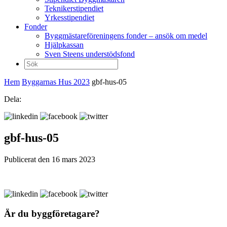
Teknikerstipendiet
Yrkesstipendiet
Fonder
Byggmästareföreningens fonder – ansök om medel
Hjälpkassan
Sven Steens understödsfond
Sök
efter:
Hem
Byggarnas Hus 2023
gbf-hus-05
Dela:
gbf-hus-05
Publicerat den 16 mars 2023
Är du byggföretagare?