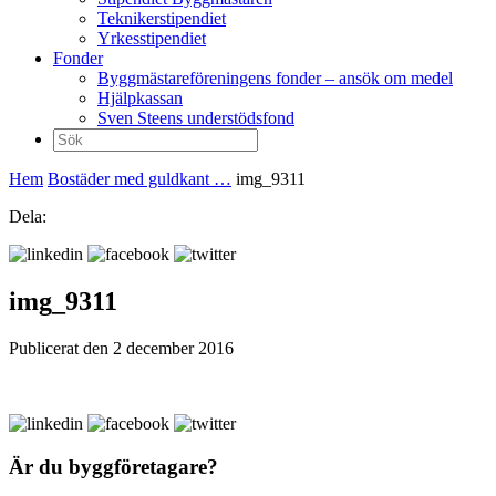
Teknikerstipendiet
Yrkesstipendiet
Fonder
Byggmästareföreningens fonder – ansök om medel
Hjälpkassan
Sven Steens understödsfond
Sök
efter:
Hem
Bostäder med guldkant …
img_9311
Dela:
img_9311
Publicerat den 2 december 2016
Är du byggföretagare?