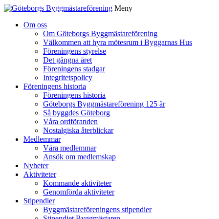
Meny
Gå
Om oss
vidare
Om Göteborgs Byggmästareförening
till
Välkommen att hyra mötesrum i Byggarnas Hus
innehåll
Föreningens styrelse
Det gångna året
Föreningens stadgar
Integritetspolicy
Föreningens historia
Föreningens historia
Göteborgs Byggmästareförening 125 år
Så byggdes Göteborg
Våra ordföranden
Nostalgiska återblickar
Medlemmar
Våra medlemmar
Ansök om medlemskap
Nyheter
Aktiviteter
Kommande aktiviteter
Genomförda aktiviteter
Stipendier
Byggmästareföreningens stipendier
Stipendiet Byggmästaren