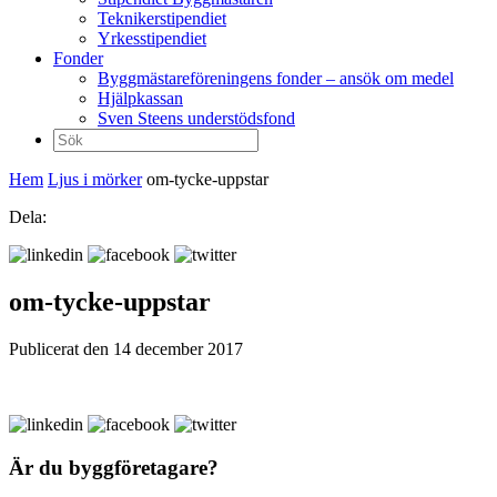
Teknikerstipendiet
Yrkesstipendiet
Fonder
Byggmästareföreningens fonder – ansök om medel
Hjälpkassan
Sven Steens understödsfond
Sök
efter:
Hem
Ljus i mörker
om-tycke-uppstar
Dela:
om-tycke-uppstar
Publicerat den 14 december 2017
Är du byggföretagare?