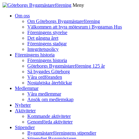
Meny
Gå
Om oss
vidare
Om Göteborgs Byggmästareförening
till
Välkommen att hyra mötesrum i Byggarnas Hus
innehåll
Föreningens styrelse
Det gångna året
Föreningens stadgar
Integritetspolicy
Föreningens historia
Föreningens historia
Göteborgs Byggmästareförening 125 år
Så byggdes Göteborg
Våra ordföranden
Nostalgiska återblickar
Medlemmar
Våra medlemmar
Ansök om medlemskap
Nyheter
Aktiviteter
Kommande aktiviteter
Genomförda aktiviteter
Stipendier
Byggmästareföreningens stipendier
Stipendiet Byggmästaren