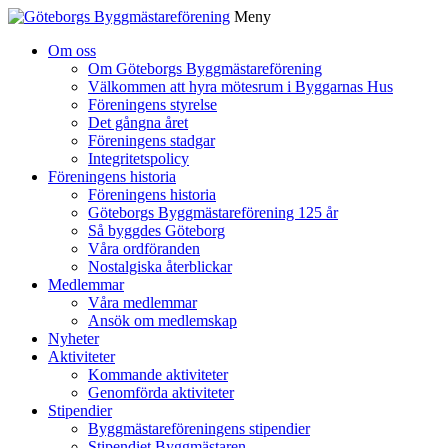
Meny
Gå
Om oss
vidare
Om Göteborgs Byggmästareförening
till
Välkommen att hyra mötesrum i Byggarnas Hus
innehåll
Föreningens styrelse
Det gångna året
Föreningens stadgar
Integritetspolicy
Föreningens historia
Föreningens historia
Göteborgs Byggmästareförening 125 år
Så byggdes Göteborg
Våra ordföranden
Nostalgiska återblickar
Medlemmar
Våra medlemmar
Ansök om medlemskap
Nyheter
Aktiviteter
Kommande aktiviteter
Genomförda aktiviteter
Stipendier
Byggmästareföreningens stipendier
Stipendiet Byggmästaren