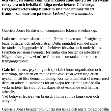
och visar, en omtänksam och inkluderande attityd för att lyckas
rekrytera och behålla duktiga medarbetare. Göteborgs
Byggmästareförening bjuder in sina medlemmar till ett
framtidsseminarium på temat
Ledarskap med omtanke
.
Gabriela Jones föreläser om compassion-fokuserat ledarskap.
I takt med att svenskarna blir allt fler ökar även antal fastigheter,
både bostäder och arbetsplatser. Detta samtidigt som det äldre
beståndet av byggnader både behöver förvaltas och underhållas.
Framtida pensionsavgångar förväntas öka bristen på arbetskraft.
Något måste göras, vi måste tänka om – omtanke bör vara en
framgångsfaktor.
Gabriela Jones
, psykolog och specialist inom organisation och
ledarskap, menar att ett
compassion-fokuserat ledarskap
är en
nyckel till att lösa denna utmaning. Kort sammanfattat så menas med
detta att arbeta tillsammans för att skapa förutsättningar där alla
verksamheter får stöd för att skapa ett utvecklande och hållbart
arbetsliv.
Vad behöver ledare i vår bransch i form av nya kunskaper och
attityder?
Gabriela Jones berättar om hur du ska tänka och agera för att behålla