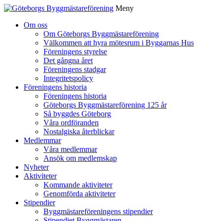
Meny
Gå
Om oss
vidare
Om Göteborgs Byggmästareförening
till
Välkommen att hyra mötesrum i Byggarnas Hus
innehåll
Föreningens styrelse
Det gångna året
Föreningens stadgar
Integritetspolicy
Föreningens historia
Föreningens historia
Göteborgs Byggmästareförening 125 år
Så byggdes Göteborg
Våra ordföranden
Nostalgiska återblickar
Medlemmar
Våra medlemmar
Ansök om medlemskap
Nyheter
Aktiviteter
Kommande aktiviteter
Genomförda aktiviteter
Stipendier
Byggmästareföreningens stipendier
Stipendiet Byggmästaren