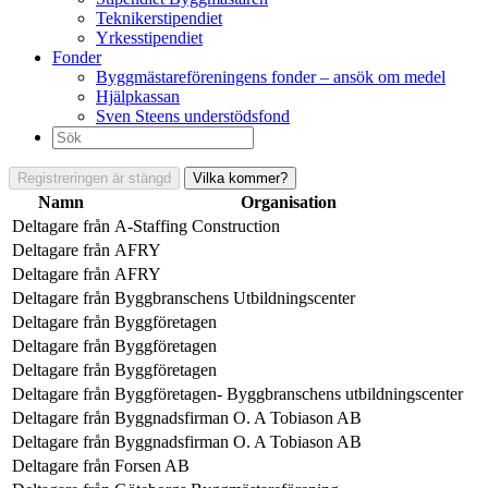
Teknikerstipendiet
Yrkesstipendiet
Fonder
Byggmästareföreningens fonder – ansök om medel
Hjälpkassan
Sven Steens understödsfond
Sök
efter:
Registreringen är stängd
Vilka kommer?
Namn
Organisation
Deltagare från
A-Staffing Construction
Deltagare från
AFRY
Deltagare från
AFRY
Deltagare från
Byggbranschens Utbildningscenter
Deltagare från
Byggföretagen
Deltagare från
Byggföretagen
Deltagare från
Byggföretagen
Deltagare från
Byggföretagen- Byggbranschens utbildningscenter
Deltagare från
Byggnadsfirman O. A Tobiason AB
Deltagare från
Byggnadsfirman O. A Tobiason AB
Deltagare från
Forsen AB