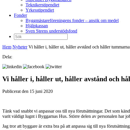
Teknikerstipendiet
Yrkesstipendiet
Fonder
Byggmästareföreningens fonder – ansök om medel
Hjälpkassan
Sven Steens understödsfond
Sök
efter:
Hem
Nyheter
Vi håller i, håller ut, håller avstånd och håller tummar
Dela:
Vi håller i, håller ut, håller avstånd och
Publicerat den 15 juni 2020
Tänk vad snabbt vi anpassar oss till nya förutsättningar. Det som känd
varit väldigt lugnt i Byggarnas Hus. Större delen av personalen har job
Jag tror att byggare är extra bra på att anpassa sig till nya förutsättn