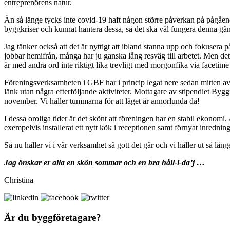
entreprenörens natur.
Än så länge tycks inte covid-19 haft någon större påverkan på pågåen
byggkriser och kunnat hantera dessa, så det ska väl fungera denna gån
Jag tänker också att det är nyttigt att ibland stanna upp och fokusera på 
jobbar hemifrån, många har ju ganska lång resväg till arbetet. Men det
är med andra ord inte riktigt lika trevligt med morgonfika via facetim
Föreningsverksamheten i GBF har i princip legat nere sedan mitten av 
länk utan några efterföljande aktiviteter. Mottagare av stipendiet By
november. Vi håller tummarna för att läget är annorlunda då!
I dessa oroliga tider är det skönt att föreningen har en stabil ekonom
exempelvis installerat ett nytt kök i receptionen samt förnyat inrednin
Så nu håller vi i vår verksamhet så gott det går och vi håller ut så län
Jag önskar er alla en skön sommar och en bra håll-i-da’j …
Christina
Är du byggföretagare?