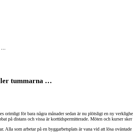
na …
 håller tummarna …
es orimligt för bara några månader sedan är nu plötsligt en ny verklighe
bat på distans och vissa är korttidspermitterade. Möten och kurser sker i
ingar. Alla som arbetar på en byggarbetsplats är vana vid att lösa oväntad