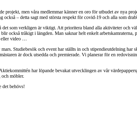
de projekt, men våra medlemmar känner en oro för utbudet av nya projek
g också – detta sagt med största respekt för covid-19 och alla som drab
det som verkligen är viktigt. Att prioritera bland alla aktiviteter och välj
 blir också tråkigt i längden. Man saknar helt enkelt arbetskamraterna, 
e eller video …
mars. Studiebesök och event har ställts in och stipendieutdelning har 
ggmästaren är dock utsedda och premierade. Vi planerar för en redovisn
i. Aktiekommittén har löpande bevakat utvecklingen av vår värdepapperspor
g och möbler.
ge det behövs!