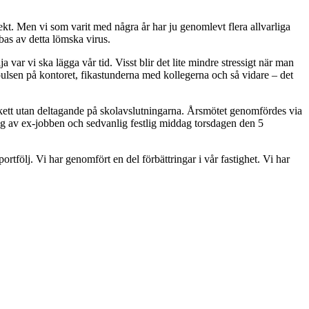
t. Men vi som varit med några år har ju genomlevt flera allvarliga
bas av detta lömska virus.
a var vi ska lägga vår tid. Visst blir det lite mindre stressigt när man
pulsen på kontoret, fikastunderna med kollegerna och så vidare – det
skett utan deltagande på skolavslutningarna. Årsmötet genomfördes via
ing av ex-jobben och sedvanlig festlig middag torsdagen den 5
tfölj. Vi har genomfört en del förbättringar i vår fastighet. Vi har