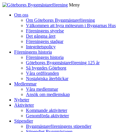
Meny
Gå
Om oss
vidare
Om Göteborgs Byggmästareförening
till
Välkommen att hyra mötesrum i Byggarnas Hus
innehåll
Föreningens styrelse
Det gångna året
Föreningens stadgar
Integritetspolicy
Föreningens historia
Föreningens historia
Göteborgs Byggmästareförening 125 år
Så byggdes Göteborg
Våra ordföranden
Nostalgiska återblickar
Medlemmar
Våra medlemmar
Ansök om medlemskap
Nyheter
Aktiviteter
Kommande aktiviteter
Genomförda aktiviteter
Stipendier
Byggmästareföreningens stipendier
Stipendiet Byggmästaren