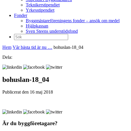
Teknikerstipendiet
Yrkesstipendiet
Fonder
Byggmästareföreningens fonder – ansök om medel
Hjälpkassan
Sven Steens understödsfond
Sök
efter:
Hem
Vår bästa tid är nu …
bohuslan-18_04
Dela:
bohuslan-18_04
Publicerat den 16 maj 2018
Är du byggföretagare?