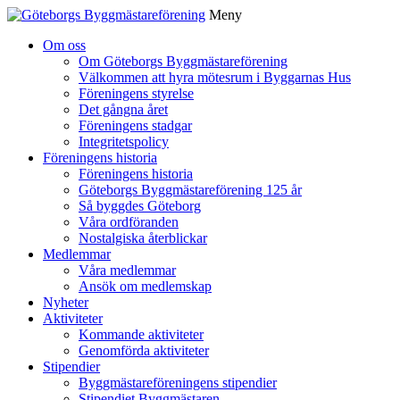
Meny
Gå
Om oss
vidare
Om Göteborgs Byggmästareförening
till
Välkommen att hyra mötesrum i Byggarnas Hus
innehåll
Föreningens styrelse
Det gångna året
Föreningens stadgar
Integritetspolicy
Föreningens historia
Föreningens historia
Göteborgs Byggmästareförening 125 år
Så byggdes Göteborg
Våra ordföranden
Nostalgiska återblickar
Medlemmar
Våra medlemmar
Ansök om medlemskap
Nyheter
Aktiviteter
Kommande aktiviteter
Genomförda aktiviteter
Stipendier
Byggmästareföreningens stipendier
Stipendiet Byggmästaren