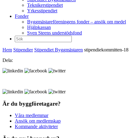
Teknikerstipendiet
Yrkesstipendiet
Fonder
Byggmästareföreningens fonder – ansök om medel
Hjälpkassan
Sven Steens understödsfond
Sök
efter:
Hem
Stipendier
Stipendiet Byggmästaren
stipendiekommitten-18
Dela:
Är du byggföretagare?
Våra medlemmar
Ansök om medlemskap
Kommande aktiviteter