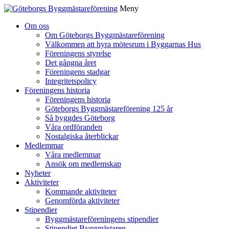
Meny
Gå
Om oss
vidare
Om Göteborgs Byggmästareförening
till
Välkommen att hyra mötesrum i Byggarnas Hus
innehåll
Föreningens styrelse
Det gångna året
Föreningens stadgar
Integritetspolicy
Föreningens historia
Föreningens historia
Göteborgs Byggmästareförening 125 år
Så byggdes Göteborg
Våra ordföranden
Nostalgiska återblickar
Medlemmar
Våra medlemmar
Ansök om medlemskap
Nyheter
Aktiviteter
Kommande aktiviteter
Genomförda aktiviteter
Stipendier
Byggmästareföreningens stipendier
Stipendiet Byggmästaren