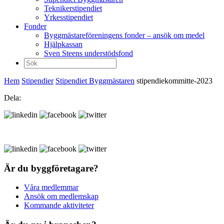
Teknikerstipendiet
Yrkesstipendiet
Fonder
Byggmästareföreningens fonder – ansök om medel
Hjälpkassan
Sven Steens understödsfond
Sök
efter:
Hem
Stipendier
Stipendiet Byggmästaren
stipendiekommitte-2023
Dela:
Är du byggföretagare?
Våra medlemmar
Ansök om medlemskap
Kommande aktiviteter