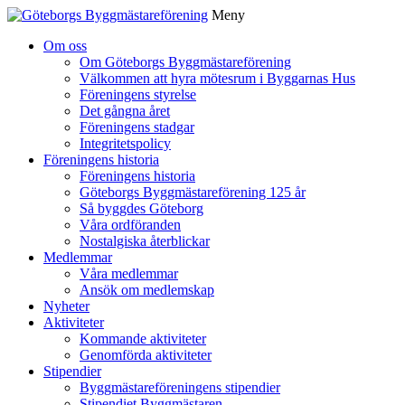
Meny
Gå
Om oss
vidare
Om Göteborgs Byggmästareförening
till
Välkommen att hyra mötesrum i Byggarnas Hus
innehåll
Föreningens styrelse
Det gångna året
Föreningens stadgar
Integritetspolicy
Föreningens historia
Föreningens historia
Göteborgs Byggmästareförening 125 år
Så byggdes Göteborg
Våra ordföranden
Nostalgiska återblickar
Medlemmar
Våra medlemmar
Ansök om medlemskap
Nyheter
Aktiviteter
Kommande aktiviteter
Genomförda aktiviteter
Stipendier
Byggmästareföreningens stipendier
Stipendiet Byggmästaren