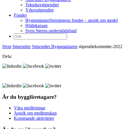
Teknikerstipendiet
Yrkesstipendiet
Fonder
Byggmästareföreningens fonder – ansök om medel
Hjälpkassan
Sven Steens understödsfond
Sök
efter:
Hem
Stipendier
Stipendiet Byggmästaren
stipendiekommitte-2022
Dela:
Är du byggföretagare?
Våra medlemmar
Ansök om medlemskap
Kommande aktiviteter