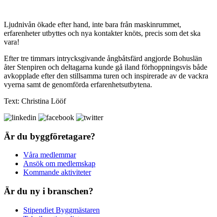
Ljudnivån ökade efter hand, inte bara från maskinrummet,
erfarenheter utbyttes och nya kontakter knöts, precis som det ska
vara!
Efter tre timmars intrycksgivande ångbåtsfärd angjorde Bohuslän
åter Stenpiren och deltagarna kunde gå iland förhoppningsvis både
avkopplade efter den stillsamma turen och inspirerade av de vackra
vyerna samt de genomförda erfarenhetsutbytena.
Text: Christina Lööf
Är du byggföretagare?
Våra medlemmar
Ansök om medlemskap
Kommande aktiviteter
Är du ny i branschen?
Stipendiet Byggmästaren