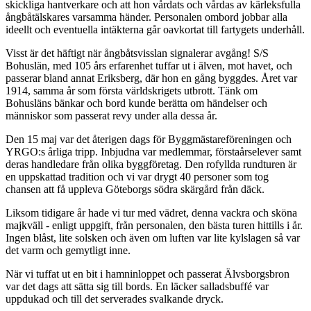
skickliga hantverkare och att hon vårdats och vårdas av kärleksfulla
ångbåtälskares varsamma händer. Personalen ombord jobbar alla
ideellt och eventuella intäkterna går oavkortat till fartygets underhåll.
Visst är det häftigt när ångbåtsvisslan signalerar avgång! S/S
Bohuslän, med 105 års erfarenhet tuffar ut i älven, mot havet, och
passerar bland annat Eriksberg, där hon en gång byggdes. Året var
1914, samma år som första världskrigets utbrott. Tänk om
Bohusläns bänkar och bord kunde berätta om händelser och
människor som passerat revy under alla dessa år.
Den 15 maj var det återigen dags för Byggmästareföreningen och
YRGO:s årliga tripp. Inbjudna var medlemmar, förstaårselever samt
deras handledare från olika byggföretag. Den rofyllda rundturen är
en uppskattad tradition och vi var drygt 40 personer som tog
chansen att få uppleva Göteborgs södra skärgård från däck.
Liksom tidigare år hade vi tur med vädret, denna vackra och sköna
majkväll - enligt uppgift, från personalen, den bästa turen hittills i år.
Ingen blåst, lite solsken och även om luften var lite kylslagen så var
det varm och gemytligt inne.
När vi tuffat ut en bit i hamninloppet och passerat Älvsborgsbron
var det dags att sätta sig till bords. En läcker salladsbuffé var
uppdukad och till det serverades svalkande dryck.