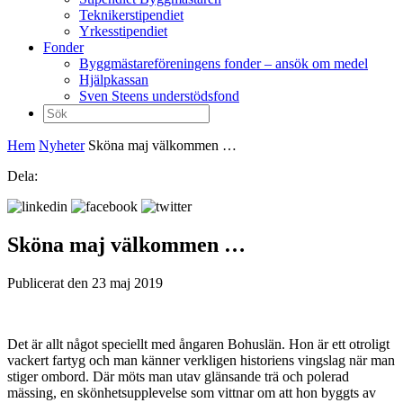
Teknikerstipendiet
Yrkesstipendiet
Fonder
Byggmästareföreningens fonder – ansök om medel
Hjälpkassan
Sven Steens understödsfond
Sök
efter:
Hem
Nyheter
Sköna maj välkommen …
Dela:
Sköna maj välkommen …
Publicerat den 23 maj 2019
Det är allt något speciellt med ångaren Bohuslän. Hon är ett otroligt
vackert fartyg och man känner verkligen historiens vingslag när man
stiger ombord. Där möts man utav glänsande trä och polerad
mässing, en skönhetsupplevelse som vittnar om att hon byggts av