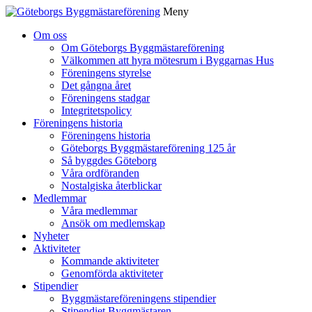
Meny
Gå
Om oss
vidare
Om Göteborgs Byggmästareförening
till
Välkommen att hyra mötesrum i Byggarnas Hus
innehåll
Föreningens styrelse
Det gångna året
Föreningens stadgar
Integritetspolicy
Föreningens historia
Föreningens historia
Göteborgs Byggmästareförening 125 år
Så byggdes Göteborg
Våra ordföranden
Nostalgiska återblickar
Medlemmar
Våra medlemmar
Ansök om medlemskap
Nyheter
Aktiviteter
Kommande aktiviteter
Genomförda aktiviteter
Stipendier
Byggmästareföreningens stipendier
Stipendiet Byggmästaren